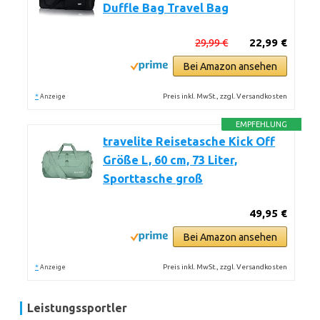
Duffle Bag Travel Bag
29,99 €
22,99 €
Bei Amazon ansehen
*
Preis inkl. MwSt., zzgl. Versandkosten
Anzeige
EMPFEHLUNG
travelite Reisetasche Kick Off
Größe L, 60 cm, 73 Liter,
Sporttasche groß
49,95 €
Bei Amazon ansehen
*
Preis inkl. MwSt., zzgl. Versandkosten
Anzeige
Leistungssportler