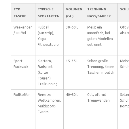
TYP
TYPISCHE
VOLUMEN
TRENNUNG
SCHU
TASCHE
SPORTARTEN
(CA.)
NASS/SAUBER
Weekender
Fußball
30–60 L
Meist ein
Oft 
/ Duffel
(Kurztrip),
Innenfach, bei
als E
Yoga,
guten Modellen
Fitnessstudio
getrennt
Sport-
Klettern,
15–35 L
Selten große
Meist
Rucksack
Radsport
Trennung, kleine
Schu
(kurze
Taschen möglich
Touren),
Trailrunning
Rollkoffer
Reise zu
40–80 L
Gut, oft mit
Selte
Wettkämpfen,
Trennwänden
Schuh
Multisport-
Komp
Events