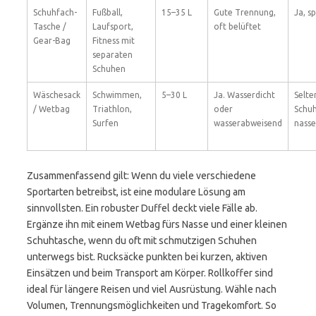
Schuhfach-
Fußball,
15–35 L
Gute Trennung,
Ja, s
Tasche /
Laufsport,
oft belüftet
Gear-Bag
Fitness mit
separaten
Schuhen
Wäschesack
Schwimmen,
5–30 L
Ja. Wasserdicht
Selte
/ Wetbag
Triathlon,
oder
Schuh
Surfen
wasserabweisend
nasse
Zusammenfassend gilt: Wenn du viele verschiedene
Sportarten betreibst, ist eine modulare Lösung am
sinnvollsten. Ein robuster Duffel deckt viele Fälle ab.
Ergänze ihn mit einem Wetbag fürs Nasse und einer kleinen
Schuhtasche, wenn du oft mit schmutzigen Schuhen
unterwegs bist. Rucksäcke punkten bei kurzen, aktiven
Einsätzen und beim Transport am Körper. Rollkoffer sind
ideal für längere Reisen und viel Ausrüstung. Wähle nach
Volumen, Trennungsmöglichkeiten und Tragekomfort. So