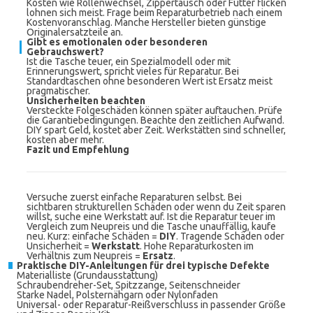
Kosten wie Rollenwechsel, Zippertausch oder Futter flicken
lohnen sich meist. Frage beim Reparaturbetrieb nach einem
Kostenvoranschlag. Manche Hersteller bieten günstige
Originalersatzteile an.
Gibt es emotionalen oder besonderen
Gebrauchswert?
Ist die Tasche teuer, ein Spezialmodell oder mit
Erinnerungswert, spricht vieles für Reparatur. Bei
Standardtaschen ohne besonderen Wert ist Ersatz meist
pragmatischer.
Unsicherheiten beachten
Versteckte Folgeschäden können später auftauchen. Prüfe
die Garantiebedingungen. Beachte den zeitlichen Aufwand.
DIY spart Geld, kostet aber Zeit. Werkstätten sind schneller,
kosten aber mehr.
Fazit und Empfehlung
Versuche zuerst einfache Reparaturen selbst. Bei
sichtbaren strukturellen Schäden oder wenn du Zeit sparen
willst, suche eine Werkstatt auf. Ist die Reparatur teuer im
Vergleich zum Neupreis und die Tasche unauffällig, kaufe
neu. Kurz: einfache Schäden =
DIY
. Tragende Schäden oder
Unsicherheit =
Werkstatt
. Hohe Reparaturkosten im
Verhältnis zum Neupreis =
Ersatz
.
Praktische DIY-Anleitungen für drei typische Defekte
Materialliste (Grundausstattung)
Schraubendreher-Set, Spitzzange, Seitenschneider
Starke Nadel, Polsternähgarn oder Nylonfaden
Universal- oder Reparatur-Reißverschluss in passender Größe