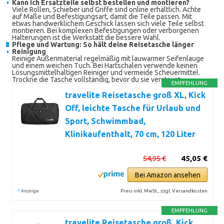
Kann ich Ersatzteile selbst bestellen und montieren?
Viele Rollen, Schieber und Griffe sind online erhältlich. Achte
auf Maße und Befestigungsart, damit die Teile passen. Mit
etwas handwerklichem Geschick lassen sich viele Teile selbst
montieren. Bei komplexen Befestigungen oder verborgenen
Halterungen ist die Werkstatt die bessere Wahl.
Pflege und Wartung: So hält deine Reisetasche länger
Reinigung
Reinige Außenmaterial regelmäßig mit lauwarmer Seifenlauge
und einem weichen Tuch. Bei Hartschalen verwende keinen
Lösungsmittelhaltigen Reiniger und vermeide Scheuermittel.
Trockne die Tasche vollständig, bevor du sie verstaust.
EMPFEHLUNG
travelite Reisetasche groß XL, Kick
Off, leichte Tasche für Urlaub und
Sport, Schwimmbad,
Klinikaufenthalt, 70 cm, 120 Liter
54,95 €
45,05 €
Bei Amazon ansehen
*
Preis inkl. MwSt., zzgl. Versandkosten
Anzeige
EMPFEHLUNG
travelite Reisetasche groß, Kick