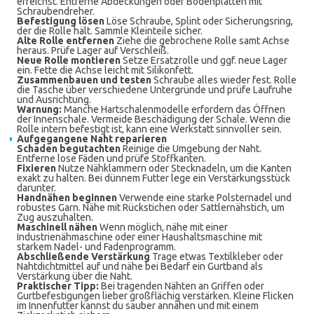
erreichst. Entferne Abdeckungen oder Bodenplatten mit
Schraubendreher.
Befestigung lösen
Löse Schraube, Splint oder Sicherungsring,
der die Rolle hält. Sammle Kleinteile sicher.
Alte Rolle entfernen
Ziehe die gebrochene Rolle samt Achse
heraus. Prüfe Lager auf Verschleiß.
Neue Rolle montieren
Setze Ersatzrolle und ggf. neue Lager
ein. Fette die Achse leicht mit Silikonfett.
Zusammenbauen und testen
Schraube alles wieder fest. Rolle
die Tasche über verschiedene Untergründe und prüfe Laufruhe
und Ausrichtung.
Warnung:
Manche Hartschalenmodelle erfordern das Öffnen
der Innenschale. Vermeide Beschädigung der Schale. Wenn die
Rolle intern befestigt ist, kann eine Werkstatt sinnvoller sein.
Aufgegangene Naht reparieren
Schaden begutachten
Reinige die Umgebung der Naht.
Entferne lose Fäden und prüfe Stoffkanten.
Fixieren
Nutze Nähklammern oder Stecknadeln, um die Kanten
exakt zu halten. Bei dünnem Futter lege ein Verstärkungsstück
darunter.
Handnähen beginnen
Verwende eine starke Polsternadel und
robustes Garn. Nähe mit Rückstichen oder Sattlernähstich, um
Zug auszuhalten.
Maschinell nähen
Wenn möglich, nähe mit einer
Industrienähmaschine oder einer Haushaltsmaschine mit
starkem Nadel- und Fadenprogramm.
Abschließende Verstärkung
Trage etwas Textilkleber oder
Nahtdichtmittel auf und nähe bei Bedarf ein Gurtband als
Verstärkung über die Naht.
Praktischer Tipp:
Bei tragenden Nähten an Griffen oder
Gurtbefestigungen lieber großflächig verstärken. Kleine Flicken
im Innenfutter kannst du sauber annähen und mit einem