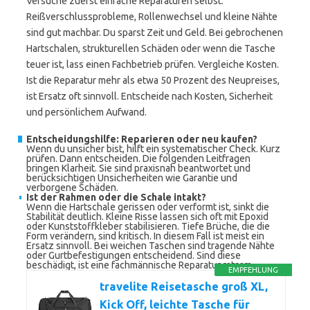
Versuche zuerst einfache Reparaturen selbst.
Reißverschlussprobleme, Rollenwechsel und kleine Nähte
sind gut machbar. Du sparst Zeit und Geld. Bei gebrochenen
Hartschalen, strukturellen Schäden oder wenn die Tasche
teuer ist, lass einen Fachbetrieb prüfen. Vergleiche Kosten.
Ist die Reparatur mehr als etwa 50 Prozent des Neupreises,
ist Ersatz oft sinnvoll. Entscheide nach Kosten, Sicherheit
und persönlichem Aufwand.
Entscheidungshilfe: Reparieren oder neu kaufen?
Wenn du unsicher bist, hilft ein systematischer Check. Kurz
prüfen. Dann entscheiden. Die folgenden Leitfragen
bringen Klarheit. Sie sind praxisnah beantwortet und
berücksichtigen Unsicherheiten wie Garantie und
verborgene Schäden.
Ist der Rahmen oder die Schale intakt?
Wenn die Hartschale gerissen oder verformt ist, sinkt die
Stabilität deutlich. Kleine Risse lassen sich oft mit Epoxid
oder Kunststoffkleber stabilisieren. Tiefe Brüche, die die
Form verändern, sind kritisch. In diesem Fall ist meist ein
Ersatz sinnvoll. Bei weichen Taschen sind tragende Nähte
oder Gurtbefestigungen entscheidend. Sind diese
beschädigt, ist eine fachmännische Reparatur ratsam.
EMPFEHLUNG
travelite Reisetasche groß XL,
Kick Off, leichte Tasche für