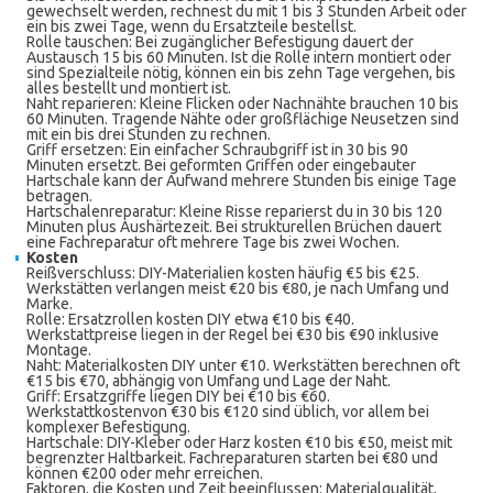
gewechselt werden, rechnest du mit 1 bis 3 Stunden Arbeit oder
ein bis zwei Tage, wenn du Ersatzteile bestellst.
Rolle tauschen: Bei zugänglicher Befestigung dauert der
Austausch 15 bis 60 Minuten. Ist die Rolle intern montiert oder
sind Spezialteile nötig, können ein bis zehn Tage vergehen, bis
alles bestellt und montiert ist.
Naht reparieren: Kleine Flicken oder Nachnähte brauchen 10 bis
60 Minuten. Tragende Nähte oder großflächige Neusetzen sind
mit ein bis drei Stunden zu rechnen.
Griff ersetzen: Ein einfacher Schraubgriff ist in 30 bis 90
Minuten ersetzt. Bei geformten Griffen oder eingebauter
Hartschale kann der Aufwand mehrere Stunden bis einige Tage
betragen.
Hartschalenreparatur: Kleine Risse reparierst du in 30 bis 120
Minuten plus Aushärtezeit. Bei strukturellen Brüchen dauert
eine Fachreparatur oft mehrere Tage bis zwei Wochen.
Kosten
Reißverschluss: DIY-Materialien kosten häufig €5 bis €25.
Werkstätten verlangen meist €20 bis €80, je nach Umfang und
Marke.
Rolle: Ersatzrollen kosten DIY etwa €10 bis €40.
Werkstattpreise liegen in der Regel bei €30 bis €90 inklusive
Montage.
Naht: Materialkosten DIY unter €10. Werkstätten berechnen oft
€15 bis €70, abhängig von Umfang und Lage der Naht.
Griff: Ersatzgriffe liegen DIY bei €10 bis €60.
Werkstattkostenvon €30 bis €120 sind üblich, vor allem bei
komplexer Befestigung.
Hartschale: DIY-Kleber oder Harz kosten €10 bis €50, meist mit
begrenzter Haltbarkeit. Fachreparaturen starten bei €80 und
können €200 oder mehr erreichen.
Faktoren, die Kosten und Zeit beeinflussen: Materialqualität,