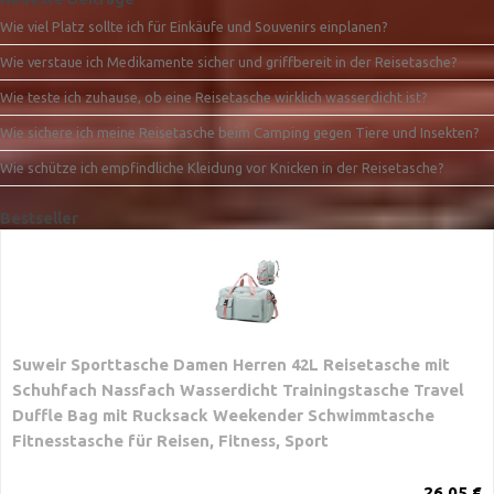
Wie viel Platz sollte ich für Einkäufe und Souvenirs einplanen?
Wie verstaue ich Medikamente sicher und griffbereit in der Reisetasche?
Wie teste ich zuhause, ob eine Reisetasche wirklich wasserdicht ist?
Wie sichere ich meine Reisetasche beim Camping gegen Tiere und Insekten?
Wie schütze ich empfindliche Kleidung vor Knicken in der Reisetasche?
Bestseller
Suweir Sporttasche Damen Herren 42L Reisetasche mit
Schuhfach Nassfach Wasserdicht Trainingstasche Travel
Duffle Bag mit Rucksack Weekender Schwimmtasche
Fitnesstasche für Reisen, Fitness, Sport
26,05 €