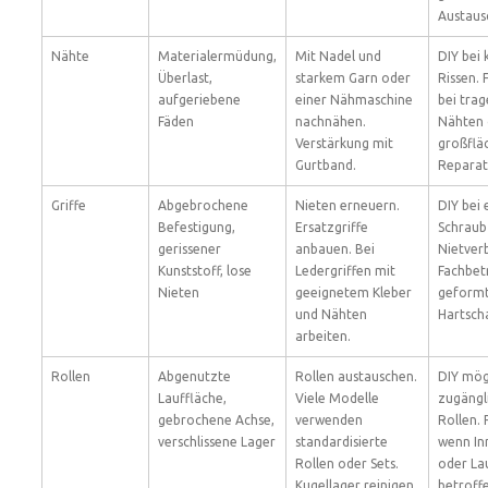
Austaus
Nähte
Materialermüdung,
Mit Nadel und
DIY bei 
Überlast,
starkem Garn oder
Rissen. 
aufgeriebene
einer Nähmaschine
bei tra
Fäden
nachnähen.
Nähten 
Verstärkung mit
großflä
Gurtband.
Reparat
Griffe
Abgebrochene
Nieten erneuern.
DIY bei
Befestigung,
Ersatzgriffe
Schraub
gerissener
anbauen. Bei
Nietver
Kunststoff, lose
Ledergriffen mit
Fachbetr
Nieten
geeignetem Kleber
geform
und Nähten
Hartscha
arbeiten.
Rollen
Abgenutzte
Rollen austauschen.
DIY mög
Lauffläche,
Viele Modelle
zugängl
gebrochene Achse,
verwenden
Rollen. 
verschlissene Lager
standardisierte
wenn In
Rollen oder Sets.
oder La
Kugellager reinigen
betroffe