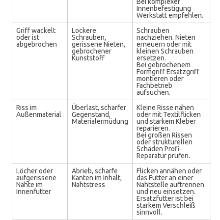
Bei komplexer
Innenbefestigung
Werkstatt empfehlen.
Griff wackelt
Lockere
Schrauben
oder ist
Schrauben,
nachziehen. Nieten
abgebrochen
gerissene Nieten,
erneuern oder mit
gebrochener
kleinen Schrauben
Kunststoff
ersetzen.
Bei gebrochenem
Formgriff Ersatzgriff
montieren oder
Fachbetrieb
aufsuchen.
Riss im
Überlast, scharfer
Kleine Risse nähen
Außenmaterial
Gegenstand,
oder mit Textilflicken
Materialermüdung
und starkem Kleber
reparieren.
Bei großen Rissen
oder strukturellen
Schäden Profi-
Reparatur prüfen.
Löcher oder
Abrieb, scharfe
Flicken annähen oder
aufgerissene
Kanten im Inhalt,
das Futter an einer
Nähte im
Nahtstress
Nahtstelle auftrennen
Innenfutter
und neu einsetzen.
Ersatzfutter ist bei
starkem Verschleiß
sinnvoll.