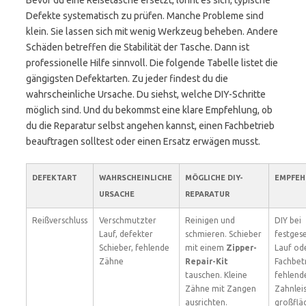
Bevor du eine Reisetasche ersetzt, lohnt es sich, typische
Defekte systematisch zu prüfen. Manche Probleme sind
klein. Sie lassen sich mit wenig Werkzeug beheben. Andere
Schäden betreffen die Stabilität der Tasche. Dann ist
professionelle Hilfe sinnvoll. Die folgende Tabelle listet die
gängigsten Defektarten. Zu jeder findest du die
wahrscheinliche Ursache. Du siehst, welche DIY-Schritte
möglich sind. Und du bekommst eine klare Empfehlung, ob
du die Reparatur selbst angehen kannst, einen Fachbetrieb
beauftragen solltest oder einen Ersatz erwägen musst.
DEFEKTART
WAHRSCHEINLICHE
MÖGLICHE DIY-
EMPFEH
URSACHE
REPARATUR
Reißverschluss
Verschmutzter
Reinigen und
DIY bei
Lauf, defekter
schmieren. Schieber
festges
Schieber, fehlende
mit einem
Zipper-
Lauf ode
Zähne
Repair-Kit
Fachbetr
tauschen. Kleine
fehlend
Zähne mit Zangen
Zahnlei
ausrichten.
großflä