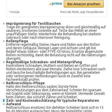
Bei Amazon ansehen
*
Preis inkl. MwSt., zzgl. Versandkosten
Anzeige
Imprägnierung für Textiltaschen
Trage ein geeignetes Imprägnierspray dünn und gleichmäßig auf
sauberes, trockenes Gewebe auf. Teste das Mittel an einer
unauffälligen Stelle. Wiederhole die Behandlung bei starkem
Gebrauch oder nach intensiver Reinigung.
Rollenpflege
Entferne regelmäßig Steine, Haare und Fäden aus den Rollen
und deren Gehäuse. Reinige Lager und Achsen und gib bei
Bedarf etwas Silikon- oder PTFE-Öl hinzu. Ersetze abgenutzte
Rollen rechtzeitig, damit die Belastung nicht auf die Halterungen
übergeht.
Regelmäßige Schrauben- und Nietenprüfung
Kontrolliere Schrauben, Muttern und Nieten an Griffen und
Rollen mindestens alle paar Monate. Ziehe lose Schrauben nach
und tausche beschädigte Befestigungen aus. Bei genieteten
oder verborgenen Verbindungen lasse im Zweifel eine
Fachwerkstatt prüfen.
Reißverschluss-Pflege
Halte den Reißverschluss sauber, bürste feine
Verschmutzungen aus dem Zahnverlauf. Schmier ihn sparsam
mit Graphit oder Silikonspray, wenn er klemmt. Vermeide Gewalt
beim Ziehen, das schützt Zähne und Schieber.
Zeit- und Kostenabschätzung für typische Reparaturen
Aufwand
Reißverschluss ersetzen: Ein defekter Schieber lässt sich in 15
bis 45 Minuten austauschen. Muss die komplette Leiste