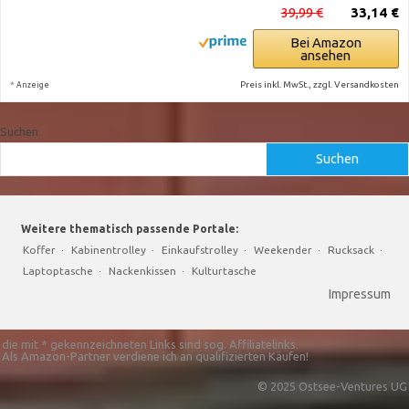
39,99 €
33,14 €
Bei Amazon
ansehen
*
Preis inkl. MwSt., zzgl. Versandkosten
Anzeige
Suchen
Suchen
Weitere thematisch passende Portale:
Koffer
·
Kabinentrolley
·
Einkaufstrolley
·
Weekender
·
Rucksack
·
Laptoptasche
·
Nackenkissen
·
Kulturtasche
Impressum
die mit * gekennzeichneten Links sind sog. Affiliatelinks.
Als Amazon-Partner verdiene ich an qualifizierten Käufen!
© 2025 Ostsee-Ventures UG