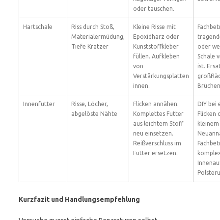
oder tauschen.
Hartschale
Riss durch Stoß,
Kleine Risse mit
Fachbetr
Materialermüdung,
Epoxidharz oder
tragend
Tiefe Kratzer
Kunststoffkleber
oder we
füllen. Aufkleben
Schale 
von
ist. Ersa
Verstärkungsplatten
großflä
innen.
Brüchen
Innenfutter
Risse, Löcher,
Flicken annähen.
DIY bei
abgelöste Nähte
Komplettes Futter
Flicken 
aus leichtem Stoff
kleinem
neu einsetzen.
Neuann
Reißverschluss im
Fachbetr
Futter ersetzen.
komple
Innenau
Polster
Kurzfazit und Handlungsempfehlung