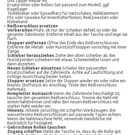
und Zipper-Repair-Kit
Ersatzrollen oder Rollen-Set passend zum Modell, ggf.
Kugellager
Textilkleber oder Epoxidharz für Hartschalen, Nähklammern
Filz oder Gewebe für Innenfutterflicken, Reißzwecken oder
Klebeband
Reißverschluss ersetzen
Vorbereiten
Prüfe, ob nur der Schieber defekt ist oder die
gesamte Zahnleiste. Entferne Inhalt aus der Tasche und lege sie
flach.
Stopper entfernen
Öffne das Ende des Reißverschlusses.
Entferne die Metall- oder Kunststoffstopper vorsichtig mit einer
Zange.
Schieber herausziehen
Ziehe den alten Schieber ab. Bei
festsitzenden Schiebern mit etwas Schmiermittel lösen und
dann abziehen.
Neuen Schieber einsetzen
Schiebe den passenden
Ersatzschieber auf die Zahnleiste. Achte auf Laufrichtung und
richtige Ausrichtung beider Seiten.
Stopper ersetzen
Setze die Stopper wieder ein oder nähe ein
kleines Stoffstück als Anschlag. Teste den Reißverschluss
mehrmals.
Kompletter Austausch
Wenn die Zahnleiste beschädigt ist,
tausche den gesamten Reißverschluss. Trenne die Naht mit
einem Nahttrenner und nähe den neuen Reißverschluss mit
starker Naht wieder ein.
Hinweis:
Arbeite vorsichtig mit scharfen Werkzeugen. Bei
wasserfesten Reißverschlüssen auf passende Typen achten.
Wenn die Nahtmaschine fehlt, verwende Handstiche mit
Backstitch für Festigkeit.
Gebrochene Rollen tauschen
Zugang schaffen
Stelle die Tasche so, dass du die Rolle gut