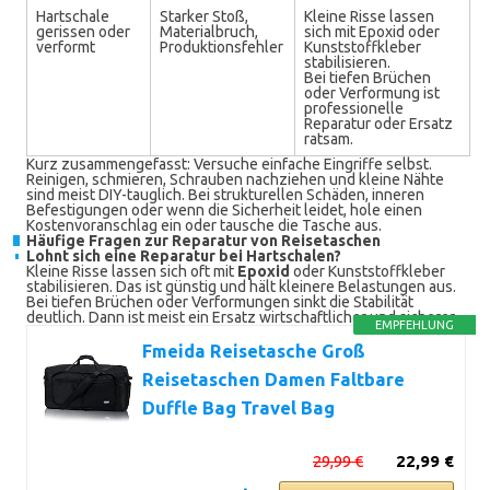
Hartschale
Starker Stoß,
Kleine Risse lassen
gerissen oder
Materialbruch,
sich mit Epoxid oder
verformt
Produktionsfehler
Kunststoffkleber
stabilisieren.
Bei tiefen Brüchen
oder Verformung ist
professionelle
Reparatur oder Ersatz
ratsam.
Kurz zusammengefasst: Versuche einfache Eingriffe selbst.
Reinigen, schmieren, Schrauben nachziehen und kleine Nähte
sind meist DIY-tauglich. Bei strukturellen Schäden, inneren
Befestigungen oder wenn die Sicherheit leidet, hole einen
Kostenvoranschlag ein oder tausche die Tasche aus.
Häufige Fragen zur Reparatur von Reisetaschen
Lohnt sich eine Reparatur bei Hartschalen?
Kleine Risse lassen sich oft mit
Epoxid
oder Kunststoffkleber
stabilisieren. Das ist günstig und hält kleinere Belastungen aus.
Bei tiefen Brüchen oder Verformungen sinkt die Stabilität
deutlich. Dann ist meist ein Ersatz wirtschaftlicher und sicherer.
EMPFEHLUNG
Fmeida Reisetasche Groß
Reisetaschen Damen Faltbare
Duffle Bag Travel Bag
29,99 €
22,99 €