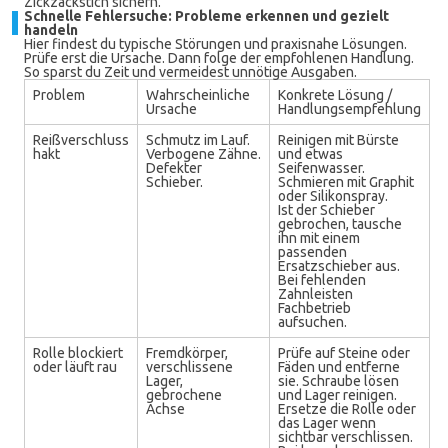
Zickzackstich sichern.
Schnelle Fehlersuche: Probleme erkennen und gezielt
handeln
Hier findest du typische Störungen und praxisnahe Lösungen.
Prüfe erst die Ursache. Dann folge der empfohlenen Handlung.
So sparst du Zeit und vermeidest unnötige Ausgaben.
Problem
Wahrscheinliche
Konkrete Lösung /
Ursache
Handlungsempfehlung
Reißverschluss
Schmutz im Lauf.
Reinigen mit Bürste
hakt
Verbogene Zähne.
und etwas
Defekter
Seifenwasser.
Schieber.
Schmieren mit Graphit
oder Silikonspray.
Ist der Schieber
gebrochen, tausche
ihn mit einem
passenden
Ersatzschieber aus.
Bei fehlenden
Zahnleisten
Fachbetrieb
aufsuchen.
Rolle blockiert
Fremdkörper,
Prüfe auf Steine oder
oder läuft rau
verschlissene
Fäden und entferne
Lager,
sie. Schraube lösen
gebrochene
und Lager reinigen.
Achse
Ersetze die Rolle oder
das Lager wenn
sichtbar verschlissen.