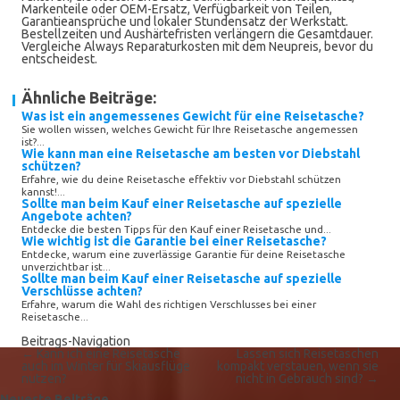
Markenteile oder OEM-Ersatz, Verfügbarkeit von Teilen,
Garantieansprüche und lokaler Stundensatz der Werkstatt.
Bestellzeiten und Aushärtefristen verlängern die Gesamtdauer.
Vergleiche Always Reparaturkosten mit dem Neupreis, bevor du
entscheidest.
Ähnliche Beiträge:
Was ist ein angemessenes Gewicht für eine Reisetasche?
Sie wollen wissen, welches Gewicht für Ihre Reisetasche angemessen
ist?...
Wie kann man eine Reisetasche am besten vor Diebstahl
schützen?
Erfahre, wie du deine Reisetasche effektiv vor Diebstahl schützen
kannst!...
Sollte man beim Kauf einer Reisetasche auf spezielle
Angebote achten?
Entdecke die besten Tipps für den Kauf einer Reisetasche und...
Wie wichtig ist die Garantie bei einer Reisetasche?
Entdecke, warum eine zuverlässige Garantie für deine Reisetasche
unverzichtbar ist...
Sollte man beim Kauf einer Reisetasche auf spezielle
Verschlüsse achten?
Erfahre, warum die Wahl des richtigen Verschlusses bei einer
Reisetasche...
Beitrags-Navigation
←
Kann ich eine Reisetasche
Lassen sich Reisetaschen
auch im Winter für Skiausflüge
kompakt verstauen, wenn sie
nutzen?
nicht in Gebrauch sind?
→
Neueste Beiträge