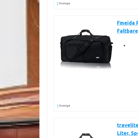
*
Anzeige
Fmeida 
Faltbare
*
Anzeige
travelit
Liter, S