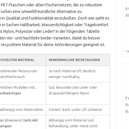
 PET-Flaschen oder alten Fischernetzen, die zu robustem
t
sollen eine umweltfreundliche Alternative zu
X
in Qualität und Funktionalität einzubüßen. Doch wie sieht es
sie in Sachen Haltbarkeit, Wasserdichtigkeit oder Tragekomfort
s Nylon, Polyester oder Leder? In der folgenden Tabelle
ten Vor- und Nachteile beider Varianten, damit du besser
 recyceltem Material für deine Anforderungen geeignet ist.
*
A
ECYCELTEM MATERIAL
HERKÖMMLICHE REISETASCHEN
estehender Ressourcen
Je nach Material oft deutlich
hstoffverbrauch
weniger nachhaltig
mlichen Modellen mit,
Gut, besonders bei Leder oder
hochwertiger
strapazierfähigem Nylon
F
R
 abhängig vom Materialmix
Variiert stark, Leder oft schwerer
B
sserabweisend,
teils mit
Abhängig vom Material und
tungen
Behandlung, Leder meist nicht