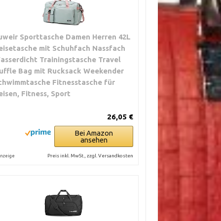
uweir Sporttasche Damen Herren 42L
eisetasche mit Schuhfach Nassfach
asserdicht Trainingstasche Travel
uffle Bag mit Rucksack Weekender
chwimmtasche Fitnesstasche für
eisen, Fitness, Sport
26,05 €
Bei Amazon
ansehen
Preis inkl. MwSt., zzgl. Versandkosten
nzeige