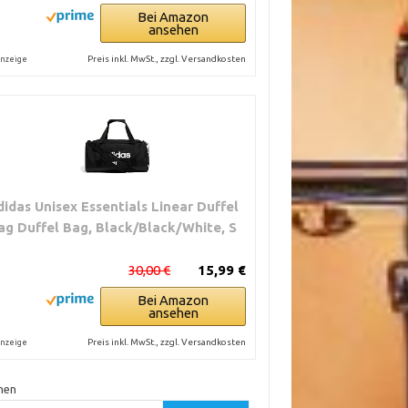
Bei Amazon
ansehen
Preis inkl. MwSt., zzgl. Versandkosten
nzeige
didas Unisex Essentials Linear Duffel
ag Duffel Bag, Black/Black/White, S
30,00 €
15,99 €
Bei Amazon
ansehen
Preis inkl. MwSt., zzgl. Versandkosten
nzeige
hen