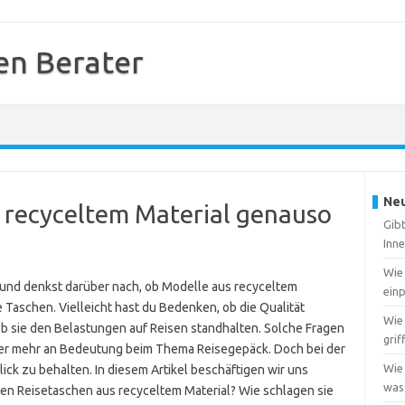
en Berater
Neu
s recyceltem Material genauso
Gibt
Inne
Wie 
und denkst darüber nach, ob Modelle aus recyceltem
ein
Taschen. Vielleicht hast du Bedenken, ob die Qualität
Wie
ob sie den Belastungen auf Reisen standhalten. Solche Fragen
grif
mmer mehr an Bedeutung beim Thema Reisegepäck. Doch bei der
Wie 
lick zu behalten. In diesem Artikel beschäftigen wir uns
wass
en Reisetaschen aus recyceltem Material? Wie schlagen sie