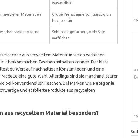
wasserdicht
 spezieller Materialien
Große Preisspanne von günstig bis
*
hochpreisig
A
zwischen viele moderne
Sehr breit gefächert, viele Stile
verfügbar
setaschen aus recyceltem Material in vielen wichtigen
ät mit herkömmlichen Taschen mithalten können. Der klare
Solltest du Wert auf nachhaltigen Konsum legen und eine
a
 Modelle eine gute Wahl. Allerdings sind sie manchmal teurer
B
g wie bei konventionellen Taschen. Bei Marken wie
Patagonia
ochwertige und etablierte Produkte aus recycelten
en aus recyceltem Material besonders?
*
A
Suc