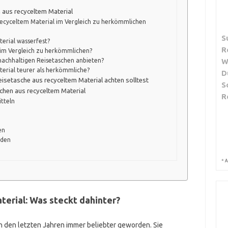
 aus recyceltem Material
 recyceltem Material im Vergleich zu herkömmlichen
S
terial wasserfest?
R
 im Vergleich zu herkömmlichen?
W
 nachhaltigen Reisetaschen anbieten?
terial teurer als herkömmliche?
D
eisetasche aus recyceltem Material achten solltest
S
chen aus recyceltem Material
R
tteln
en
äden
*
A
erial: Was steckt dahinter?
in den letzten Jahren immer beliebter geworden. Sie