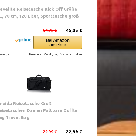
ravelite Reisetasche Kick Off Größe
L, 70 cm, 120 Liter, Sporttasche groß
54,95 €
45,05 €
Bei Amazon
ansehen
Preis inkl. MwSt., zzgl. Versandkosten
nzeige
meida Reisetasche Groß
eisetaschen Damen Faltbare Duffle
ag Travel Bag
29,99 €
22,99 €