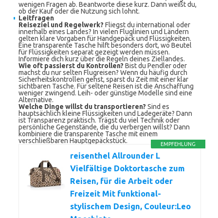
wenigen Fragen ab. Beantworte diese kurz. Dann weißt du,
ob der Kauf oder die Nutzung sich lohnt.
Leitfragen
Reiseziel und Regelwerk?
Fliegst du international oder
innerhalb eines Landes? In vielen Fluglinien und Ländern
gelten klare Vorgaben für Handgepäck und Flüssigkeiten.
Eine transparente Tasche hilft besonders dort, wo Beutel
für Flüssigkeiten separat gezeigt werden müssen.
Informiere dich kurz über die Regeln deines Ziellandes.
Wie oft passierst du Kontrollen?
Bist du Pendler oder
machst du nur selten Flugreisen? Wenn du häufig durch
Sicherheitskontrollen gehst, sparst du Zeit mit einer klar
sichtbaren Tasche. Für seltene Reisen ist die Anschaffung
weniger zwingend. Leih- oder günstige Modelle sind eine
Alternative.
Welche Dinge willst du transportieren?
Sind es
hauptsächlich kleine Flüssigkeiten und Ladegeräte? Dann
ist Transparenz praktisch. Trägst du viel Technik oder
persönliche Gegenstände, die du verbergen willst? Dann
kombiniere die transparente Tasche mit einem
verschließbaren Hauptgepäckstück.
EMPFEHLUNG
reisenthel Allrounder L
Vielfältige Doktortasche zum
Reisen, für die Arbeit oder
Freizeit Mit funktional-
stylischem Design, Couleur:Leo