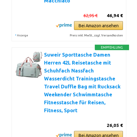
Macchiato
62,95 €
46,94 €
Bei Amazon ansehen
*
Preis inkl. MwSt., zzgl. Versandkosten
Anzeige
EMPFEHLUNG
Suweir Sporttasche Damen
Herren 42L Reisetasche mit
Schuhfach Nassfach
Wasserdicht Trainingstasche
Travel Duffle Bag mit Rucksack
Weekender Schwimmtasche
Fitnesstasche für Reisen,
Fitness, Sport
26,05 €
Bei Amazon ansehen