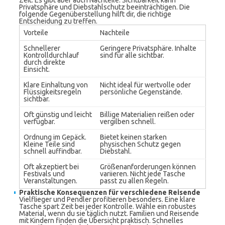
Zeit. Es gibt aber auch Nachteile. Sichtbarkeit kann
Privatsphäre und Diebstahlschutz beeinträchtigen. Die
folgende Gegenüberstellung hilft dir, die richtige
Entscheidung zu treffen.
Vorteile
Nachteile
Schnellerer
Geringere Privatsphäre. Inhalte
Kontrolldurchlauf
sind für alle sichtbar.
durch direkte
Einsicht.
Klare Einhaltung von
Nicht ideal für wertvolle oder
Flüssigkeitsregeln
persönliche Gegenstände.
sichtbar.
Oft günstig und leicht
Billige Materialien reißen oder
verfügbar.
vergilben schnell.
Ordnung im Gepäck.
Bietet keinen starken
Kleine Teile sind
physischen Schutz gegen
schnell auffindbar.
Diebstahl.
Oft akzeptiert bei
Größenanforderungen können
Festivals und
variieren. Nicht jede Tasche
Veranstaltungen.
passt zu allen Regeln.
Praktische Konsequenzen für verschiedene Reisende
Vielflieger und Pendler profitieren besonders. Eine klare
Tasche spart Zeit bei jeder Kontrolle. Wähle ein robustes
Material, wenn du sie täglich nutzt. Familien und Reisende
mit Kindern finden die Übersicht praktisch. Schnelles