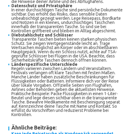
die Hinweise deiner Airline und des Abflughafens.
Datenschutz und Privatsphäre
In einer durchsichtigen Tasche sind persönliche Dokumente
sichtbar. Das erhöht das Risiko, dass sensible Daten
unbeabsichtigt gezeigt werden. Lege Reisepass, Bordkarte
und Notizen in ein kleines, undurchsichtiges Täschchen
innerhalb der transparenten Tasche. So sind sie bei
Kontrollen griffbereit und bleiben im Alltag abgeschirmt.
Diebstahlschutz und Schlösser
Transparente Taschen bieten keinen starken physischen
Schutz. Sie zeigen Wertgegenstände leicht an. Trage
Wertsachen möglichst am Körper oder im abschließbaren
Hauptgepäck. Wenn du ein Schloss nutzt, achte auf TSA-
geprüfte Schlösser bei Flügen in die USA. Beachte, dass
Sicherheitskräfte Taschen dennoch öffnen können.
Länderspezifische Unterschiede
Regeln variieren zwischen Ländern und Veranstaltern.
Festivals verlangen oft klare Taschen mit festen Maßen.
Manche Länder haben zusätzliche Beschränkungen für
Flüssigkeiten oder Batterien. Informiere dich vor der Reise
über lokale Vorgaben. Offizielle Seiten von Flughäfen,
Airlines oder Behörden geben die aktuellsten Hinweise.
Praktische Beispiele: Packe Flüssigkeiten in einen 1-Liter-
Beutel und lege diesen sichtbar oben in die transparente
Tasche. Bewahre Medikamente mit Bescheinigung separat
auf. Kennzeichne deine Tasche mit Name und Kontakt. So
erfüllst du Vorschriften und reduzierst Probleme bei
Kontrollen.
Ähnliche Beiträge:
Kann jede Reisetasche als Handgepäck verwendet