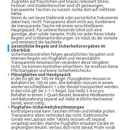
Zugreifen auf Fläschchen und Snacks reduziert Stress.
Festival- und Stadionbesucher sind oft gezwungen,
transparente Taschen zu nutzen. Achte dort auf reißfeste
Nähte.
Wenn du viel teure Elektronik oder persönliche Dokumente
dabei hast, reicht Transparenz allein nicht aus. Kombiniere
die transparente Tasche mit einem verschließbaren
Hauptgepäck. Für seltene Reisende lohnt sich eine
günstige, aber solide Variante. Prüfe vor jeder Reise lokale
Regeln und Größenanforderungen. So nutzt du die Vorteile
und minimierst die Nachteile.
Gesetzliche Regeln und Sicherheitsvorgaben im
Überblick
Sicherheitskontrollen folgen gesetzlichen Vorgaben und
internen Regeln von Flughäfen und Veranstaltern.
Transparente Reisetaschen verändern diese Vorgaben
nicht. Sie können Kontrollen erleichtern. Sie ersetzen keine
Pflichtangaben und keine Sicherheitschecks.
Flüssigkeiten und Handgepäck
In der EU gilt die 100-ml-Regel. Flüssigkeiten müssen in
Behältern bis 100 ml sein. Alle Behälter müssen in einem
wiederverschließbaren 1-Liter-Beutel transportiert werden.
In den USA gilt die 3-1-1-Regel. Das heißt 3.4 oz pro
Behälter in einem 1-Quart-Beutel. Bewahre Medikamente
und Babynahrung separat auf. Halte ärztliche Nachweise
bereit, wenn nötig.
Flughafen-Sicherheitsbestimmungen
Kontrollpersonal kann Taschen öffnen und Inhalte prüfen.
Transparenz allein verhindert das nicht. Elektronische
Geräte wie Laptops oder Tablets müssen oft separat
vorgelegt werden. Manche Flughäfen erlauben Geräte im
angezeigten Beutel. Verlass dich nicht darauf. Prüfe vorab