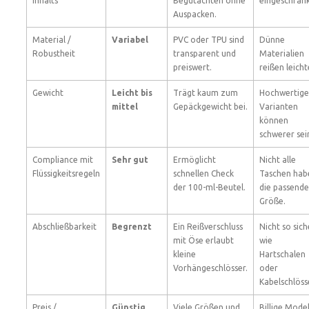
Inhalts
Begutachten ohne
eingeschränk
Auspacken.
Material /
Variabel
PVC oder TPU sind
Dünne
Robustheit
transparent und
Materialien
preiswert.
reißen leicht
Gewicht
Leicht bis
Trägt kaum zum
Hochwertige
mittel
Gepäckgewicht bei.
Varianten
können
schwerer sei
Compliance mit
Sehr gut
Ermöglicht
Nicht alle
Flüssigkeitsregeln
schnellen Check
Taschen hab
der 100-ml-Beutel.
die passende
Größe.
Abschließbarkeit
Begrenzt
Ein Reißverschluss
Nicht so sich
mit Öse erlaubt
wie
kleine
Hartschalen
Vorhängeschlösser.
oder
Kabelschlöss
Preis /
Günstig
Viele Größen und
Billige Model