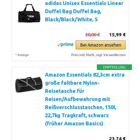
adidas Unisex Essentials Linear
Duffel Bag Duffel Bag,
Black/Black/White, S
30,00 €
15,99 €
Bei Amazon ansehen
*
Preis inkl. MwSt., zzgl. Versandkosten
Anzeige
EMPFEHLUNG
Amazon Essentials 82,3cm extra
große faltbare Nylon-
Reisetasche für
Reisen/Aufbewahrung mit
Reißverschlusstaschen, 150l,
22,7kg Tragkraft, schwarz
(früher Amazon Basics)
23,74 €