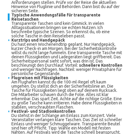
Anforderungen stellen. Prüfe vor der Reise die aktuellen
Hinweise von Fluglinie und Behörden. Dann bist du auf der
sicheren Seite.
Typische Anwendungsfälle für transparente
Reisetaschen
Transparente Taschen sind kein Gimmick. In vielen
Alltagssituationen bringen sie echten Nutzen. Ich
beschreibe typische Szenen. So erkennst du, ob eine
solche Tasche in dein Reiseleben passt.
Kurztrips und Handgepäck
Du hast einen Wochenendtrip geplant. Nur Handgepäck,
kurzer Check-in am Morgen. Bei der Sicherheitskontrolle
willst du nicht lange fummeln. Eine transparente Tasche mit
deinen Flüssigkeiten und Ladegeräten liegt griffbereit. Das
Sicherheitspersonal sieht sofort, was drin ist. Das
beschleunigt den Durchlauf. Vorteil:
schnellere Kontrollen
und weniger Nachfragen. Nachteil: weniger Privatsphäre für
persönliche Gegenstände.
Flugreisen mit Flüssigkeiten
Am Flughafen kannst du die 100-ml-Regel oft kaum
umgehen. Du stellst dich an der Sicherheitslinie an. Die
Tasche für Flüssigkeiten liegt oben auf deinem Rucksack.
Die Mitarbeiter schauen durch die Folie. Alles ist klar
erkennbar. Das spart Zeit. Achte auf die richtige Größe. Eine
zu große Tasche kann irritieren. Habe deine Flüssigkeiten in
stabilen, verschraubten Flaschen.
Festival- und Stadionkontrollen
Du stehst in der Schlange am Einlass zum Konzert. Viele
Veranstalter verlangen klare Taschen. Das Ziel ist schneller
Einlass und weniger Schmuggelware. Transparente Beutel
sind hier oft Pflicht. Tipp: Wähle ein Modell mit festen
Nähten. Auf Festivals wird die Tasche schnell beansprucht.