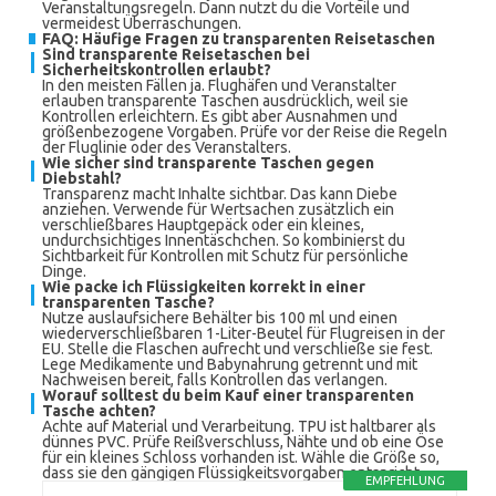
Veranstaltungsregeln. Dann nutzt du die Vorteile und
vermeidest Überraschungen.
FAQ: Häufige Fragen zu transparenten Reisetaschen
Sind transparente Reisetaschen bei
Sicherheitskontrollen erlaubt?
In den meisten Fällen ja. Flughäfen und Veranstalter
erlauben transparente Taschen ausdrücklich, weil sie
Kontrollen erleichtern. Es gibt aber Ausnahmen und
größenbezogene Vorgaben. Prüfe vor der Reise die Regeln
der Fluglinie oder des Veranstalters.
Wie sicher sind transparente Taschen gegen
Diebstahl?
Transparenz macht Inhalte sichtbar. Das kann Diebe
anziehen. Verwende für Wertsachen zusätzlich ein
verschließbares Hauptgepäck oder ein kleines,
undurchsichtiges Innentäschchen. So kombinierst du
Sichtbarkeit für Kontrollen mit Schutz für persönliche
Dinge.
Wie packe ich Flüssigkeiten korrekt in einer
transparenten Tasche?
Nutze auslaufsichere Behälter bis 100 ml und einen
wiederverschließbaren 1-Liter-Beutel für Flugreisen in der
EU. Stelle die Flaschen aufrecht und verschließe sie fest.
Lege Medikamente und Babynahrung getrennt und mit
Nachweisen bereit, falls Kontrollen das verlangen.
Worauf solltest du beim Kauf einer transparenten
Tasche achten?
Achte auf Material und Verarbeitung. TPU ist haltbarer als
dünnes PVC. Prüfe Reißverschluss, Nähte und ob eine Öse
für ein kleines Schloss vorhanden ist. Wähle die Größe so,
dass sie den gängigen Flüssigkeitsvorgaben entspricht.
EMPFEHLUNG