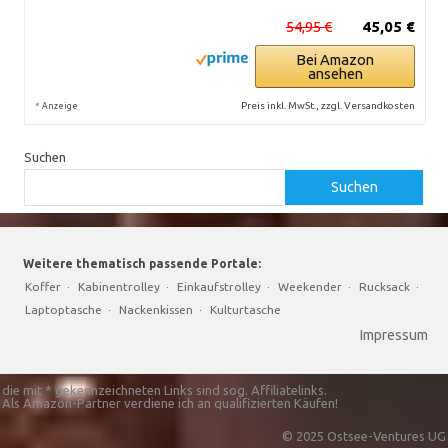
54,95 €
45,05 €
Bei Amazon
ansehen
*
Preis inkl. MwSt., zzgl. Versandkosten
Anzeige
Suchen
Suchen
Weitere thematisch passende Portale:
Koffer
·
Kabinentrolley
·
Einkaufstrolley
·
Weekender
·
Rucksack
·
Laptoptasche
·
Nackenkissen
·
Kulturtasche
Impressum
die mit * gekennzeichneten Links sind sog. Affiliatelinks.
Als Amazon-Partner verdiene ich an qualifizierten Käufen!
© 2025 Ostsee-Ventures UG