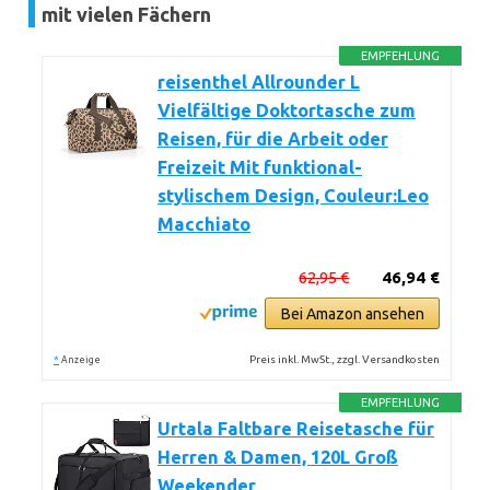
mit vielen Fächern
EMPFEHLUNG
reisenthel Allrounder L
Vielfältige Doktortasche zum
Reisen, für die Arbeit oder
Freizeit Mit funktional-
stylischem Design, Couleur:Leo
Macchiato
62,95 €
46,94 €
Bei Amazon ansehen
*
Preis inkl. MwSt., zzgl. Versandkosten
Anzeige
EMPFEHLUNG
Urtala Faltbare Reisetasche für
Herren & Damen, 120L Groß
Weekender