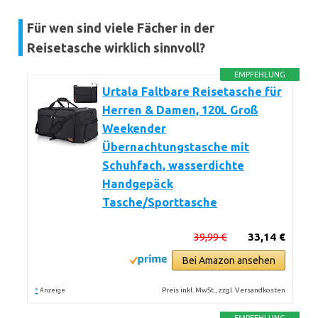
Für wen sind viele Fächer in der
Reisetasche wirklich sinnvoll?
EMPFEHLUNG
Urtala Faltbare Reisetasche für
Herren & Damen, 120L Groß
Weekender
Übernachtungstasche mit
Schuhfach, wasserdichte
Handgepäck
Tasche/Sporttasche
39,99 €
33,14 €
Bei Amazon ansehen
*
Preis inkl. MwSt., zzgl. Versandkosten
Anzeige