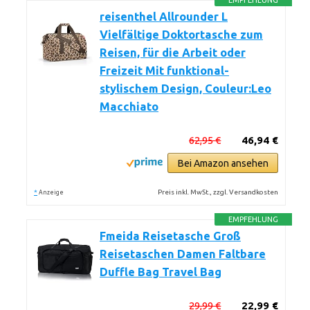
EMPFEHLUNG
reisenthel Allrounder L
Vielfältige Doktortasche zum
Reisen, für die Arbeit oder
Freizeit Mit funktional-
stylischem Design, Couleur:Leo
Macchiato
62,95 €
46,94 €
Bei Amazon ansehen
*
Preis inkl. MwSt., zzgl. Versandkosten
Anzeige
EMPFEHLUNG
Fmeida Reisetasche Groß
Reisetaschen Damen Faltbare
Duffle Bag Travel Bag
29,99 €
22,99 €