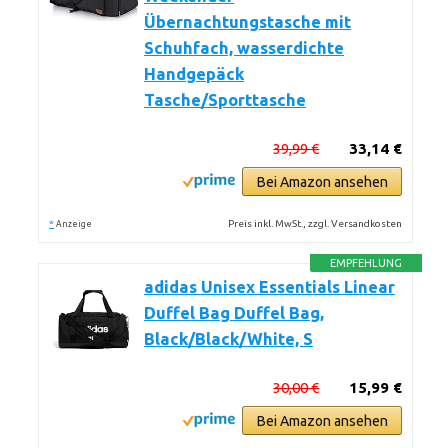
Übernachtungstasche mit
Schuhfach, wasserdichte
Handgepäck
Tasche/Sporttasche
39,99 €
33,14 €
Bei Amazon ansehen
*
Preis inkl. MwSt., zzgl. Versandkosten
Anzeige
EMPFEHLUNG
adidas Unisex Essentials Linear
Duffel Bag Duffel Bag,
Black/Black/White, S
30,00 €
15,99 €
Bei Amazon ansehen