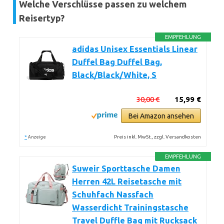
Welche Verschlüsse passen zu welchem
Reisertyp?
EMPFEHLUNG
adidas Unisex Essentials Linear
Duffel Bag Duffel Bag,
Black/Black/White, S
30,00 €
15,99 €
Bei Amazon ansehen
*
Preis inkl. MwSt., zzgl. Versandkosten
Anzeige
EMPFEHLUNG
Suweir Sporttasche Damen
Herren 42L Reisetasche mit
Schuhfach Nassfach
Wasserdicht Trainingstasche
Travel Duffle Bag mit Rucksack