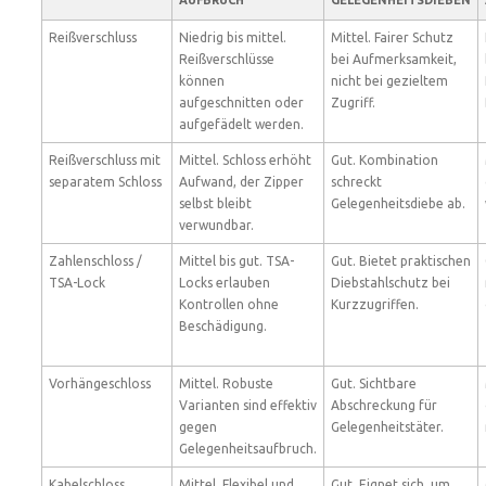
AUFBRUCH
GELEGENHEITSDIEBEN
Reißverschluss
Niedrig bis mittel.
Mittel. Fairer Schutz
Reißverschlüsse
bei Aufmerksamkeit,
können
nicht bei gezieltem
aufgeschnitten oder
Zugriff.
aufgefädelt werden.
Reißverschluss mit
Mittel. Schloss erhöht
Gut. Kombination
separatem Schloss
Aufwand, der Zipper
schreckt
selbst bleibt
Gelegenheitsdiebe ab.
verwundbar.
Zahlenschloss /
Mittel bis gut. TSA-
Gut. Bietet praktischen
TSA-Lock
Locks erlauben
Diebstahlschutz bei
Kontrollen ohne
Kurzzugriffen.
Beschädigung.
Vorhängeschloss
Mittel. Robuste
Gut. Sichtbare
Varianten sind effektiv
Abschreckung für
gegen
Gelegenheitstäter.
Gelegenheitsaufbruch.
Kabelschloss
Mittel. Flexibel und
Gut. Eignet sich, um