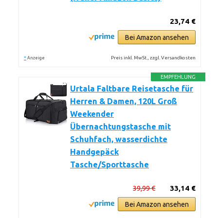
23,74 €
Bei Amazon ansehen
*
Preis inkl. MwSt., zzgl. Versandkosten
Anzeige
EMPFEHLUNG
Urtala Faltbare Reisetasche für
Herren & Damen, 120L Groß
Weekender
Übernachtungstasche mit
Schuhfach, wasserdichte
Handgepäck
Tasche/Sporttasche
39,99 €
33,14 €
Bei Amazon ansehen