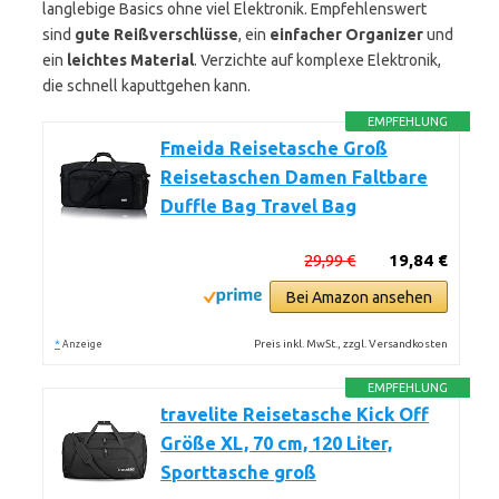
langlebige Basics ohne viel Elektronik. Empfehlenswert
sind
gute Reißverschlüsse
, ein
einfacher Organizer
und
ein
leichtes Material
. Verzichte auf komplexe Elektronik,
die schnell kaputtgehen kann.
EMPFEHLUNG
Fmeida Reisetasche Groß
Reisetaschen Damen Faltbare
Duffle Bag Travel Bag
29,99 €
19,84 €
Bei Amazon ansehen
*
Preis inkl. MwSt., zzgl. Versandkosten
Anzeige
EMPFEHLUNG
travelite Reisetasche Kick Off
Größe XL, 70 cm, 120 Liter,
Sporttasche groß