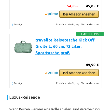
54,95 €
45,05 €
Bei Amazon ansehen
*
Preis inkl. MwSt., zzgl. Versandkosten
Anzeige
EMPFEHLUNG
travelite Reisetasche Kick Off
Größe L, 60 cm, 73 Liter,
Sporttasche groß
49,90 €
Bei Amazon ansehen
*
Preis inkl. MwSt., zzgl. Versandkosten
Anzeige
Luxus-Reisende
Wenn Kosten weniger eine Rolle spielen, sind Verarbeitung