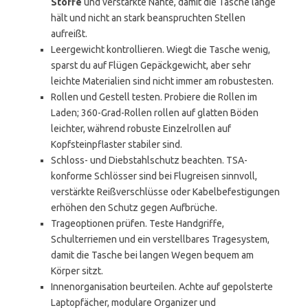
Stoffe
und verstärkte Nähte, damit die Tasche lange
hält und nicht an stark beanspruchten Stellen
aufreißt.
Leergewicht kontrollieren. Wiegt die Tasche wenig,
sparst du auf Flügen Gepäckgewicht, aber sehr
leichte Materialien sind nicht immer am robustesten.
Rollen und Gestell testen. Probiere die Rollen im
Laden; 360-Grad-Rollen rollen auf glatten Böden
leichter, während robuste Einzelrollen auf
Kopfsteinpflaster stabiler sind.
Schloss- und Diebstahlschutz beachten. TSA-
konforme Schlösser sind bei Flugreisen sinnvoll,
verstärkte Reißverschlüsse oder Kabelbefestigungen
erhöhen den Schutz gegen Aufbrüche.
Trageoptionen prüfen. Teste Handgriffe,
Schulterriemen und ein verstellbares Tragesystem,
damit die Tasche bei langen Wegen bequem am
Körper sitzt.
Innenorganisation beurteilen. Achte auf gepolsterte
Laptopfächer, modulare Organizer und