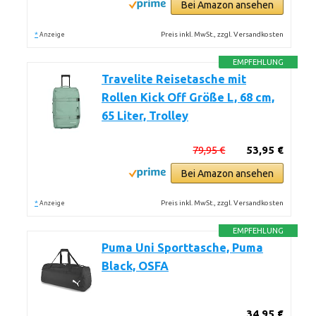
Bei Amazon ansehen
*
Preis inkl. MwSt., zzgl. Versandkosten
Anzeige
EMPFEHLUNG
Travelite Reisetasche mit
Rollen Kick Off Größe L, 68 cm,
65 Liter, Trolley
79,95 €
53,95 €
Bei Amazon ansehen
*
Preis inkl. MwSt., zzgl. Versandkosten
Anzeige
EMPFEHLUNG
Puma Uni Sporttasche, Puma
Black, OSFA
34,95 €