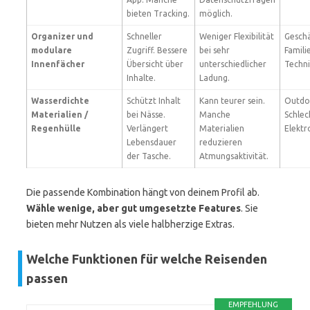
bieten Tracking.
möglich.
Organizer und
Schneller
Weniger Flexibilität
Geschä
modulare
Zugriff. Bessere
bei sehr
Famili
Innenfächer
Übersicht über
unterschiedlicher
Techni
Inhalte.
Ladung.
Wasserdichte
Schützt Inhalt
Kann teurer sein.
Outdo
Materialien /
bei Nässe.
Manche
Schlec
Regenhülle
Verlängert
Materialien
Elektr
Lebensdauer
reduzieren
der Tasche.
Atmungsaktivität.
Die passende Kombination hängt von deinem Profil ab.
Wähle wenige, aber gut umgesetzte Features
. Sie
bieten mehr Nutzen als viele halbherzige Extras.
Welche Funktionen für welche Reisenden
passen
EMPFEHLUNG