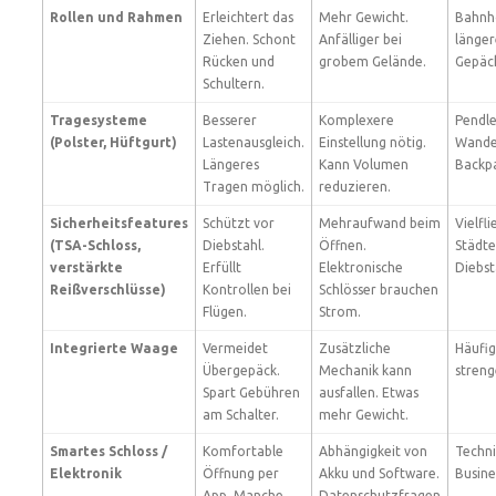
Rollen und Rahmen
Erleichtert das
Mehr Gewicht.
Bahnho
Ziehen. Schont
Anfälliger bei
länger
Rücken und
grobem Gelände.
Gepäc
Schultern.
Tragesysteme
Besserer
Komplexere
Pendle
(Polster, Hüftgurt)
Lastenausgleich.
Einstellung nötig.
Wande
Längeres
Kann Volumen
Backpa
Tragen möglich.
reduzieren.
Sicherheitsfeatures
Schützt vor
Mehraufwand beim
Vielfli
(TSA-Schloss,
Diebstahl.
Öffnen.
Städt
verstärkte
Erfüllt
Elektronische
Diebst
Reißverschlüsse)
Kontrollen bei
Schlösser brauchen
Flügen.
Strom.
Integrierte Waage
Vermeidet
Zusätzliche
Häufig
Übergepäck.
Mechanik kann
streng
Spart Gebühren
ausfallen. Etwas
am Schalter.
mehr Gewicht.
Smartes Schloss /
Komfortable
Abhängigkeit von
Techni
Elektronik
Öffnung per
Akku und Software.
Busine
App. Manche
Datenschutzfragen