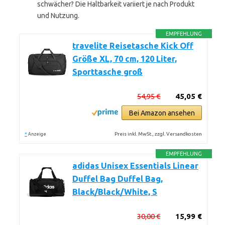
schwächer? Die Haltbarkeit variiert je nach Produkt
und Nutzung.
EMPFEHLUNG
travelite Reisetasche Kick Off
Größe XL, 70 cm, 120 Liter,
Sporttasche groß
54,95 €
45,05 €
Bei Amazon ansehen
*
Preis inkl. MwSt., zzgl. Versandkosten
Anzeige
EMPFEHLUNG
adidas Unisex Essentials Linear
Duffel Bag Duffel Bag,
Black/Black/White, S
30,00 €
15,99 €