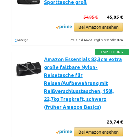
Sporttasche groß
54,95 €
45,05 €
Bei Amazon ansehen
*
Preis inkl. MwSt., zzgl. Versandkosten
Anzeige
EMPFEHLUNG
Amazon Essentials 82,3cm extra
große faltbare Nylon-
Reisetasche für
Reisen/Aufbewahrung mit
Reißverschlusstaschen, 150l,
22,7kg Tragkraft, schwarz
(früher Amazon Basics)
23,74 €
Bei Amazon ansehen