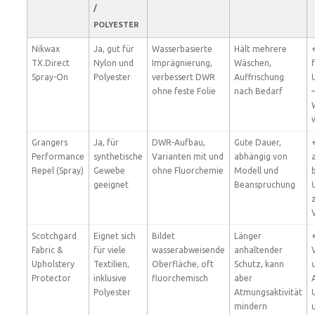
/
POLYESTER
Nikwax
Ja, gut für
Wasserbasierte
Hält mehrere
TX.Direct
Nylon und
Imprägnierung,
Wäschen,
Spray-On
Polyester
verbessert DWR
Auffrischung
ohne feste Folie
nach Bedarf
Grangers
Ja, für
DWR-Aufbau,
Gute Dauer,
Performance
synthetische
Varianten mit und
abhängig von
Repel (Spray)
Gewebe
ohne Fluorchemie
Modell und
geeignet
Beanspruchung
Scotchgard
Eignet sich
Bildet
Länger
Fabric &
für viele
wasserabweisende
anhaltender
Upholstery
Textilien,
Oberfläche, oft
Schutz, kann
Protector
inklusive
fluorchemisch
aber
Polyester
Atmungsaktivität
mindern