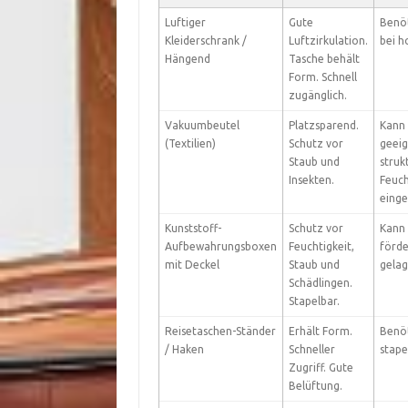
Luftiger
Gute
Benöt
Kleiderschrank /
Luftzirkulation.
bei h
Hängend
Tasche behält
Form. Schnell
zugänglich.
Vakuumbeutel
Platzsparend.
Kann 
(Textilien)
Schutz vor
geeig
Staub und
struk
Insekten.
Feuch
einge
Kunststoff-
Schutz vor
Kann
Aufbewahrungsboxen
Feuchtigkeit,
förde
mit Deckel
Staub und
gelag
Schädlingen.
Stapelbar.
Reisetaschen-Ständer
Erhält Form.
Benöt
/ Haken
Schneller
stape
Zugriff. Gute
Belüftung.