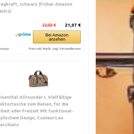
ragkraft, schwarz (früher Amazon
asics)
22,03 €
21,07 €
Bei Amazon
ansehen
Preis inkl. MwSt., zzgl. Versandkosten
nzeige
eisenthel Allrounder L Vielfältige
oktortasche zum Reisen, für die
rbeit oder Freizeit Mit funktional-
tylischem Design, Couleur:Leo
acchiato