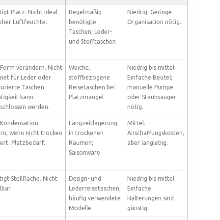
igt Platz. Nicht ideal
Regelmäßig
Niedrig. Geringe
oher Luftfeuchte.
benötigte
Organisation nötig.
Taschen; Leder-
und Stofftaschen
Form verändern. Nicht
Weiche,
Niedrig bis mittel.
net für Leder oder
stoffbezogene
Einfache Beutel;
turierte Taschen.
Reisetaschen bei
manuelle Pumpe
tigkeit kann
Platzmangel
oder Staubsauger
schlossen werden.
nötig.
 Kondensation
Langzeitlagerung
Mittel.
rn, wenn nicht trocken
in trockenen
Anschaffungskosten,
ert. Platzbedarf.
Räumen;
aber langlebig.
Saisonware
igt Stellfläche. Nicht
Design- und
Niedrig bis mittel.
lbar.
Lederreisetaschen;
Einfache
häufig verwendete
Halterungen sind
Modelle
günstig.