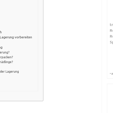
t
R
ch
R
e Lagerung vorbereiten
S
ng
gerung?
erpacken?
hädlinge?
d der Lagerung
*
A