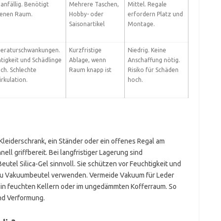
anfällig. Benötigt
Mehrere Taschen,
Mittel. Regale
kenen Raum.
Hobby- oder
erfordern Platz und
Saisonartikel
Montage.
eraturschwankungen.
Kurzfristige
Niedrig. Keine
tigkeit und Schädlinge
Ablage, wenn
Anschaffung nötig.
ch. Schlechte
Raum knapp ist
Risiko für Schäden
irkulation.
hoch.
 Kleiderschrank, ein Ständer oder ein offenes Regal am
ell griffbereit. Bei langfristiger Lagerung sind
utel Silica-Gel sinnvoll. Sie schützen vor Feuchtigkeit und
 du Vakuumbeutel verwenden. Vermeide Vakuum für Leder
s in feuchten Kellern oder im ungedämmten Kofferraum. So
und Verformung.