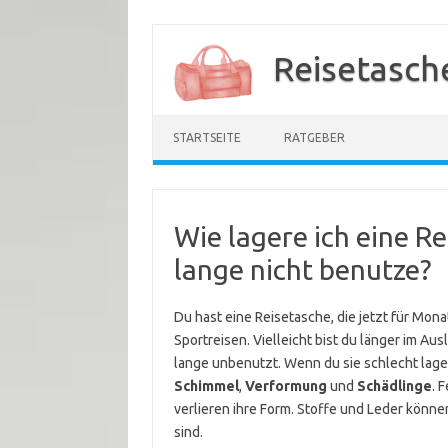
Zum
Inhalt
Reisetasch
springen
STARTSEITE
RATGEBER
Wie lagere ich eine Re
lange nicht benutze?
Du hast eine Reisetasche, die jetzt für Monat
Sportreisen. Vielleicht bist du länger im Aus
lange unbenutzt. Wenn du sie schlecht lage
Schimmel
,
Verformung
und
Schädlinge
. 
verlieren ihre Form. Stoffe und Leder könn
sind.