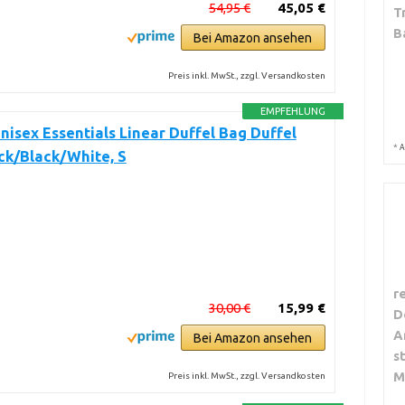
54,95 €
45,05 €
T
B
Bei Amazon ansehen
Preis inkl. MwSt., zzgl. Versandkosten
EMPFEHLUNG
nisex Essentials Linear Duffel Bag Duffel
*
A
ck/Black/White, S
r
30,00 €
15,99 €
D
A
Bei Amazon ansehen
s
M
Preis inkl. MwSt., zzgl. Versandkosten