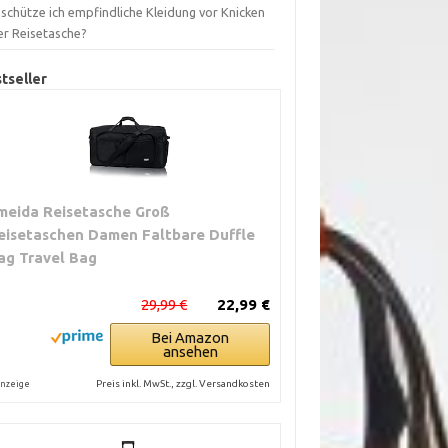
schütze ich empfindliche Kleidung vor Knicken
er Reisetasche?
tseller
meida Reisetasche Groß
eisetaschen Damen Faltbare Duffle
ag Travel Bag
29,99 €
22,99 €
Bei Amazon
ansehen
Preis inkl. MwSt., zzgl. Versandkosten
nzeige