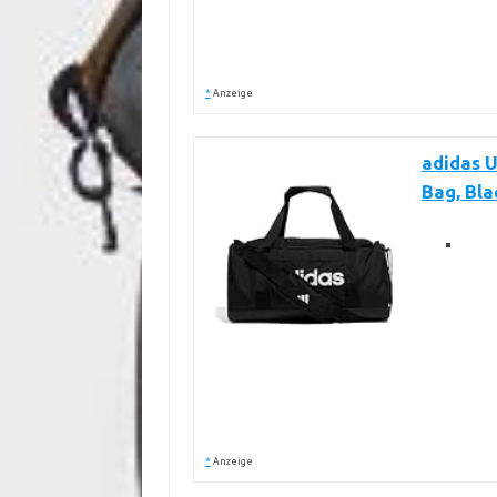
*
Anzeige
adidas U
Bag, Bla
*
Anzeige