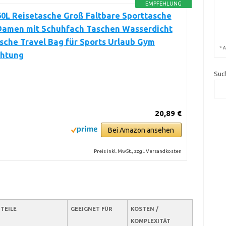
EMPFEHLUNG
0L Reisetasche Groß Faltbare Sporttasche
Damen mit Schuhfach Taschen Wasserdicht
che Travel Bag für Sports Urlaub Gym
*
A
htung
Suc
20,89 €
Bei Amazon ansehen
Preis inkl. MwSt., zzgl. Versandkosten
TEILE
GEEIGNET FÜR
KOSTEN /
KOMPLEXITÄT