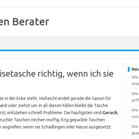
en Berater
Neu
isetasche richtig, wenn ich sie
Wie 
ein
Wie
e in der Ecke steht. Vielleicht endet gerade die Saison für
grif
land oder ziehst um. In all diesen Fällen bleibt die Tasche
Wie 
rst, entstehen schnell Probleme. Die häufigsten sind
Geruch
,
wass
Feuchte Taschen riechen muffig. Eng gepackte Taschen
Wie
en angreifen, wenn sie Schädlingen oder Nässe ausgesetzt
geg