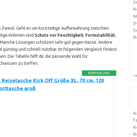
S
R
W
D
en Zweck. Geht es um kurzzeitige Aufbewahrung zwischen
S
ige Kriterien sind
Schutz vor Feuchtigkeit
,
Formstabilität
,
R
 Manche Lösungen schützen sehr gut gegen Nässe. Andere
d günstig und schnell nutzbar. Im folgenden Vergleich findest
n. Die Tabelle hilft dir, die passende Wahl für
chwissen zu treffen.
EMPFEHLUNG
*
A
e Reisetasche Kick Off Größe XL, 70 cm, 120
porttasche groß
A
f
R
R