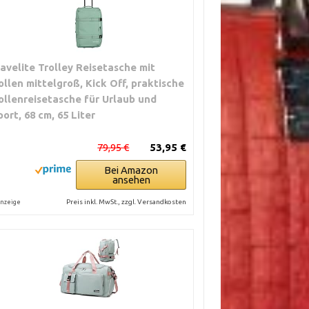
ravelite Trolley Reisetasche mit
ollen mittelgroß, Kick Off, praktische
ollenreisetasche für Urlaub und
port, 68 cm, 65 Liter
79,95 €
53,95 €
Bei Amazon
ansehen
Preis inkl. MwSt., zzgl. Versandkosten
nzeige