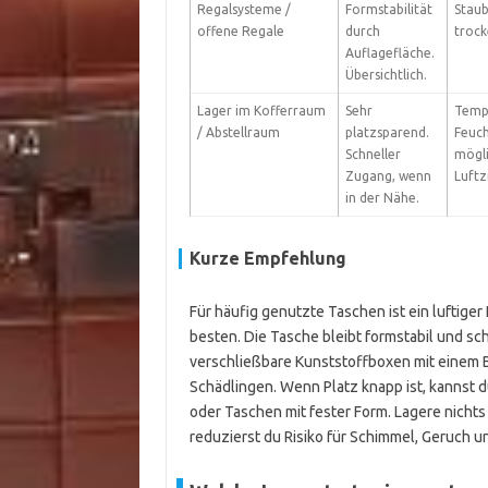
Regalsysteme /
Formstabilität
Staub
offene Regale
durch
troc
Auflagefläche.
Übersichtlich.
Lager im Kofferraum
Sehr
Temp
/ Abstellraum
platzsparend.
Feuch
Schneller
mögli
Zugang, wenn
Luftz
in der Nähe.
Kurze Empfehlung
Für häufig genutzte Taschen ist ein luftiger
besten. Die Tasche bleibt formstabil und schn
verschließbare Kunststoffboxen mit einem Be
Schädlingen. Wenn Platz knapp ist, kannst
oder Taschen mit fester Form. Lagere nicht
reduzierst du Risiko für Schimmel, Geruch 