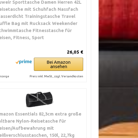
uweir Sporttasche Damen Herren 42L
eisetasche mit Schuhfach Nassfach
asserdicht Trainingstasche Travel
uffle Bag mit Rucksack Weekender
chwimmtasche Fitnesstasche für
eisen, Fitness, Sport
26,05 €
Bei Amazon
ansehen
Preis inkl. MwSt., zzgl. Versandkosten
nzeige
mazon Essentials 82,3cm extra große
altbare Nylon-Reisetasche für
eisen/Aufbewahrung mit
eißverschlusstaschen, 150l, 22,7kg