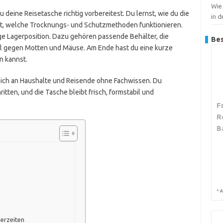
Wie 
 du deine Reisetasche richtig vorbereitest. Du lernst, wie du die
in d
hrst, welche Trocknungs- und Schutzmethoden funktionieren.
ige Lagerposition. Dazu gehören passende Behälter, die
Bes
tel gegen Motten und Mäuse. Am Ende hast du eine kurze
n kannst.
 sich an Haushalte und Reisende ohne Fachwissen. Du
itten, und die Tasche bleibt frisch, formstabil und
F
R
B
*
A
erzeiten