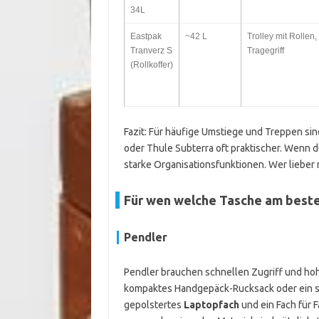
34L
Eastpak
~42 L
Trolley mit Rollen,
Tranverz S
Tragegriff
(Rollkoffer)
Fazit: Für häufige Umstiege und Treppen sin
oder Thule Subterra oft praktischer. Wenn d
starke Organisationsfunktionen. Wer lieber r
Für wen welche Tasche am beste
Pendler
Pendler brauchen schnellen Zugriff und hohe
kompaktes Handgepäck-Rucksack oder ein sc
gepolstertes
Laptopfach
und ein Fach für 