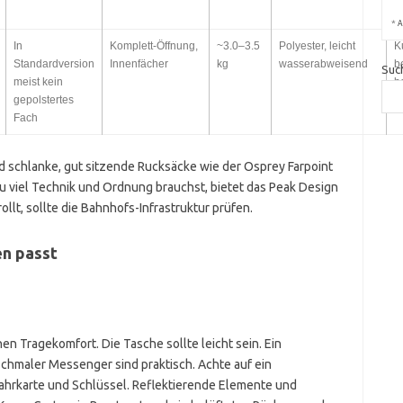
*
A
In
Komplett-Öffnung,
~3.0–3.5
Polyester, leicht
K
Standardversion
Innenfächer
kg
wasserabweisend
b
Suc
meist kein
b
gepolstertes
B
Fach
d schlanke, gut sitzende Rucksäcke wie der Osprey Farpoint
u viel Technik und Ordnung brauchst, bietet das Peak Design
ollt, sollte die Bahnhofs-Infrastruktur prüfen.
n passt
n Tragekomfort. Die Tasche sollte leicht sein. Ein
hmaler Messenger sind praktisch. Achte auf ein
Fahrkarte und Schlüssel. Reflektierende Elemente und