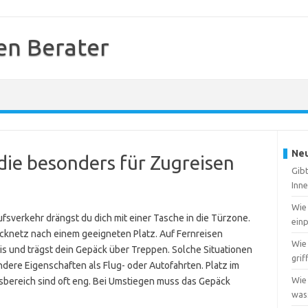
en Berater
Neu
 die besonders für Zugreisen
Gibt
Inne
Wie 
ufsverkehr drängst du dich mit einer Tasche in die Türzone.
ein
knetz nach einem geeigneten Platz. Auf Fernreisen
Wie
s und trägst dein Gepäck über Treppen. Solche Situationen
grif
ndere Eigenschaften als Flug- oder Autofahrten. Platz im
Wie 
sbereich sind oft eng. Bei Umstiegen muss das Gepäck
wass