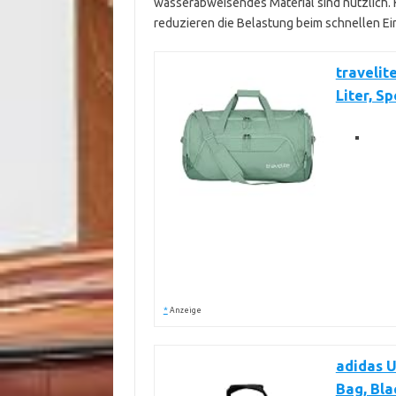
wasserabweisendes Material sind nützlich. 
reduzieren die Belastung beim schnellen Ei
travelit
Liter, S
*
Anzeige
adidas U
Bag, Bla