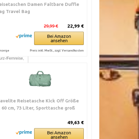
eisetaschen Damen Faltbare Duffle
EEIGNET FÜR
ag Travel Bag
29,99 €
22,99 €
urzreise,
ernreise,
Bei Amazon
ansehen
ommuting
Preis inkl. MwSt., zzgl. Versandkosten
nzeige
urz-/Fernreise,
ommuting,
oto-Equipment
urz-/Fernreise,
ravelite Reisetasche Kick Off Größe
ommuting
, 60 cm, 73 Liter, Sporttasche groß
49,63 €
ommuting,
ages-/Kurzreise
Bei Amazon
ansehen