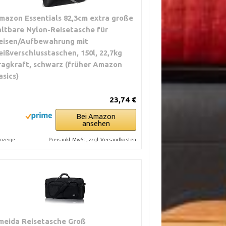
mazon Essentials 82,3cm extra große
altbare Nylon-Reisetasche für
eisen/Aufbewahrung mit
eißverschlusstaschen, 150l, 22,7kg
ragkraft, schwarz (früher Amazon
asics)
23,74 €
Bei Amazon
ansehen
Preis inkl. MwSt., zzgl. Versandkosten
nzeige
meida Reisetasche Groß