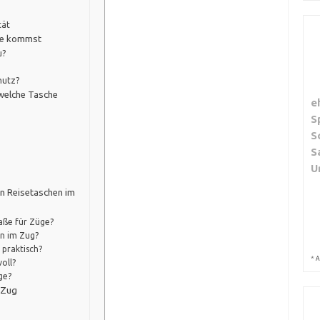
tät
che kommst
u?
hutz?
 welche Tasche
e
S
S
S
U
n Reisetaschen im
aße für Züge?
n im Zug?
 praktisch?
*
A
oll?
ge?
m Zug