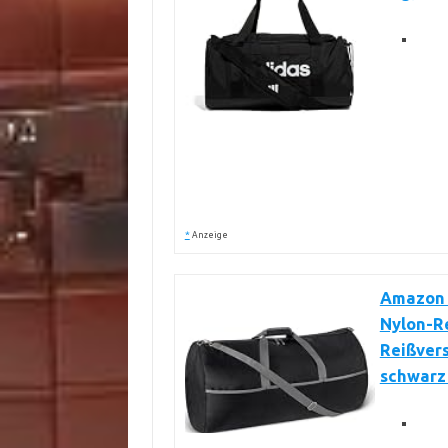
*
Anzeige
Amazon E
Nylon-R
Reißvers
schwarz