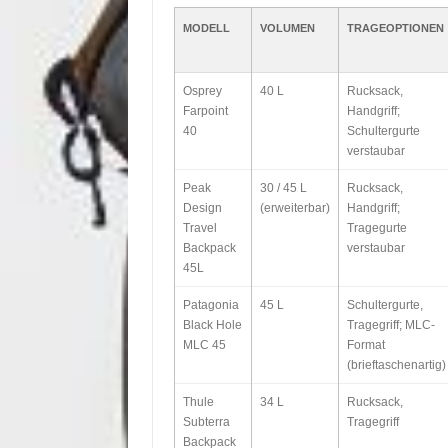
MODELL
VOLUMEN
TRAGEOPTIONEN
Osprey
40 L
Rucksack,
Farpoint
Handgriff;
40
Schultergurte
verstaubar
Peak
30 / 45 L
Rucksack,
Design
(erweiterbar)
Handgriff;
Travel
Tragegurte
Backpack
verstaubar
45L
Patagonia
45 L
Schultergurte,
Black Hole
Tragegriff; MLC-
MLC 45
Format
(brieftaschenartig)
Thule
34 L
Rucksack,
Subterra
Tragegriff
Backpack