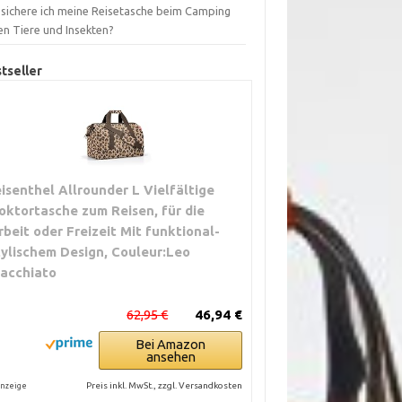
 sichere ich meine Reisetasche beim Camping
en Tiere und Insekten?
tseller
eisenthel Allrounder L Vielfältige
oktortasche zum Reisen, für die
rbeit oder Freizeit Mit funktional-
tylischem Design, Couleur:Leo
acchiato
62,95 €
46,94 €
Bei Amazon
ansehen
Preis inkl. MwSt., zzgl. Versandkosten
nzeige