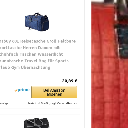
hsbuy 60L Reisetasche Groß Faltbare
porttasche Herren Damen mit
chuhfach Taschen Wasserdicht
aunatasche Travel Bag für Sports
rlaub Gym Übernachtung
20,89 €
Bei Amazon
ansehen
Preis inkl. MwSt., zzgl. Versandkosten
nzeige