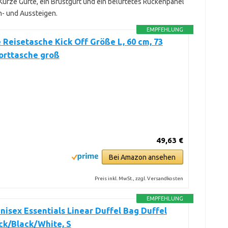
Kurze Gurte, ein Brustgurt und ein belüftetes Rückenpanel
n- und Aussteigen.
EMPFEHLUNG
e Reisetasche Kick Off Größe L, 60 cm, 73
porttasche groß
49,63 €
Bei Amazon ansehen
Preis inkl. MwSt., zzgl. Versandkosten
EMPFEHLUNG
nisex Essentials Linear Duffel Bag Duffel
ck/Black/White, S