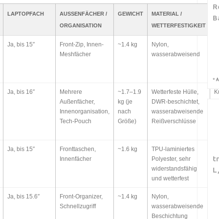
R
LAPTOPFACH
AUSSENFÄCHER / O
GEWICHT
MATERIAL /
G
B
RGANISATION
WETTERFESTIGKEIT
Ja, bis 15″
Front-Zip, Innen-
~1.4 kg
Nylon,
K
Meshfächer
wasserabweisend
F
C
*
A
Ja, bis 16″
Mehrere
~1.7–1.9
Wetterfeste Hülle,
K
Außenfächer,
kg (je
DWR-beschichtet,
C
Innenorganisation,
nach
wasserabweisende
F
Tech-Pouch
Größe)
Reißverschlüsse
Ja, bis 15″
Fronttaschen,
~1.6 kg
TPU-laminiertes
K
t
Innenfächer
Polyester, sehr
C
widerstandsfähig
L
und wetterfest
Ja, bis 15.6″
Front-Organizer,
~1.4 kg
Nylon,
C
Schnellzugriff
wasserabweisende
T
Beschichtung