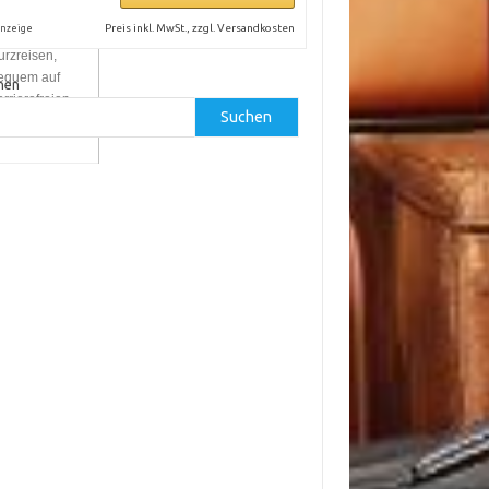
Preis inkl. MwSt., zzgl. Versandkosten
nzeige
urzreisen,
equem auf
hen
arrierefreien
Suchen
ahnhöfen