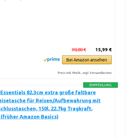
30,00 €
15,99 €
Bei Amazon ansehen
Preis inkl. MwSt., zzgl. Versandkosten
EMPFEHLUNG
ssentials 82,3cm extra große faltbare
eisetasche für Reisen/Aufbewahrung mit
chlusstaschen, 150l, 22,7kg Tragkraft,
 (früher Amazon Basics)