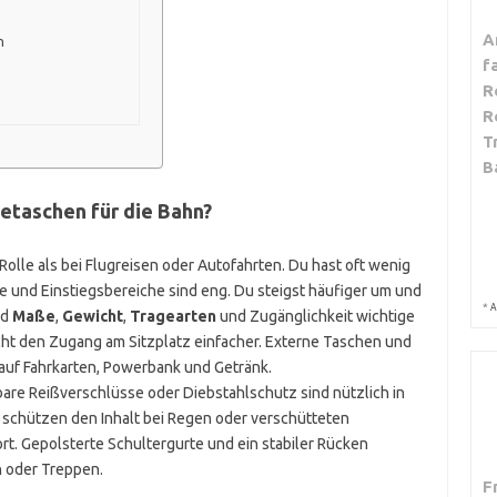
A
n
f
R
R
T
B
setaschen für die Bahn?
Rolle als bei Flugreisen oder Autofahrten. Du hast oft wenig
 und Einstiegsbereiche sind eng. Du steigst häufiger um und
*
A
nd
Maße
,
Gewicht
,
Tragearten
und Zugänglichkeit wichtige
t den Zugang am Sitzplatz einfacher. Externe Taschen und
 auf Fahrkarten, Powerbank und Getränk.
bare Reißverschlüsse oder Diebstahlschutz sind nützlich in
t schützen den Inhalt bei Regen oder verschütteten
rt. Gepolsterte Schultergurte und ein stabiler Rücken
n oder Treppen.
F