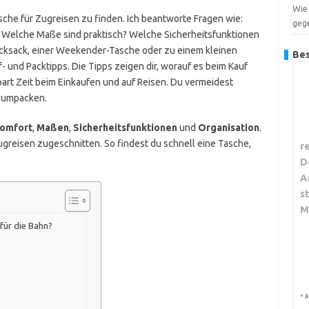
Wie
tasche für Zugreisen zu finden. Ich beantworte Fragen wie:
geg
Welche Maße sind praktisch? Welche Sicherheitsfunktionen
ucksack, einer Weekender-Tasche oder zu einem kleinen
Bes
 und Packtipps. Die Tipps zeigen dir, worauf es beim Kauf
art Zeit beim Einkaufen und auf Reisen. Du vermeidest
d umpacken.
omfort
,
Maßen
,
Sicherheitsfunktionen
und
Organisation
.
greisen zugeschnitten. So findest du schnell eine Tasche,
r
.
D
A
s
M
für die Bahn?
*
A