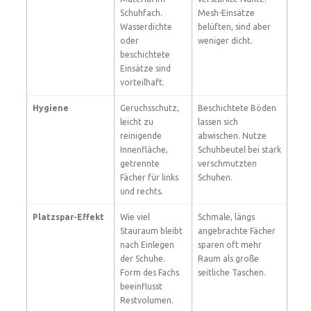
Schuhfach.
Mesh-Einsätze
Wasserdichte
belüften, sind aber
oder
weniger dicht.
beschichtete
Einsätze sind
vorteilhaft.
Hygiene
Geruchsschutz,
Beschichtete Böden
leicht zu
lassen sich
reinigende
abwischen. Nutze
Innenfläche,
Schuhbeutel bei stark
getrennte
verschmutzten
Fächer für links
Schuhen.
und rechts.
Platzspar-Effekt
Wie viel
Schmale, längs
Stauraum bleibt
angebrachte Fächer
nach Einlegen
sparen oft mehr
der Schuhe.
Raum als große
Form des Fachs
seitliche Taschen.
beeinflusst
Restvolumen.