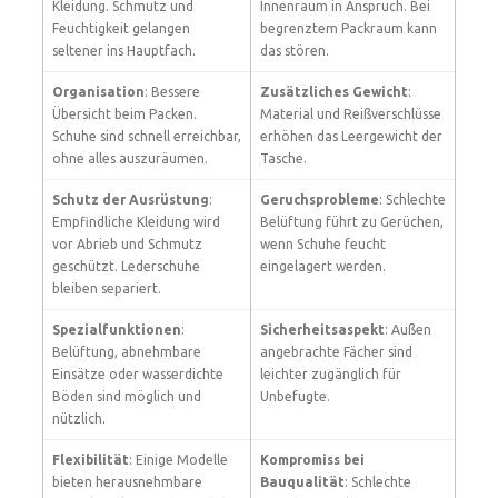
Kleidung. Schmutz und
Innenraum in Anspruch. Bei
Feuchtigkeit gelangen
begrenztem Packraum kann
seltener ins Hauptfach.
das stören.
Organisation
: Bessere
Zusätzliches Gewicht
:
Übersicht beim Packen.
Material und Reißverschlüsse
Schuhe sind schnell erreichbar,
erhöhen das Leergewicht der
ohne alles auszuräumen.
Tasche.
Schutz der Ausrüstung
:
Geruchsprobleme
: Schlechte
Empfindliche Kleidung wird
Belüftung führt zu Gerüchen,
vor Abrieb und Schmutz
wenn Schuhe feucht
geschützt. Lederschuhe
eingelagert werden.
bleiben separiert.
Spezialfunktionen
:
Sicherheitsaspekt
: Außen
Belüftung, abnehmbare
angebrachte Fächer sind
Einsätze oder wasserdichte
leichter zugänglich für
Böden sind möglich und
Unbefugte.
nützlich.
Flexibilität
: Einige Modelle
Kompromiss bei
bieten herausnehmbare
Bauqualität
: Schlechte