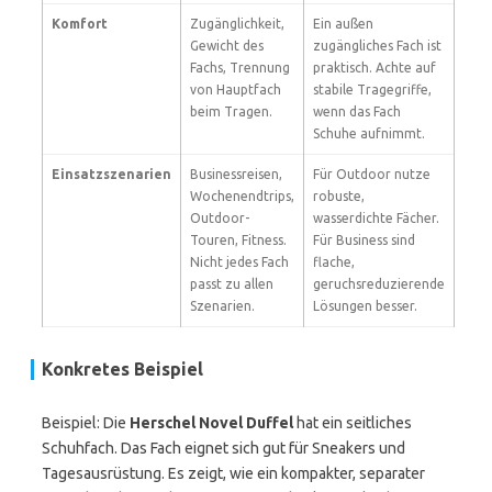
Komfort
Zugänglichkeit,
Ein außen
Gewicht des
zugängliches Fach ist
Fachs, Trennung
praktisch. Achte auf
von Hauptfach
stabile Tragegriffe,
beim Tragen.
wenn das Fach
Schuhe aufnimmt.
Einsatzszenarien
Businessreisen,
Für Outdoor nutze
Wochenendtrips,
robuste,
Outdoor-
wasserdichte Fächer.
Touren, Fitness.
Für Business sind
Nicht jedes Fach
flache,
passt zu allen
geruchsreduzierende
Szenarien.
Lösungen besser.
Konkretes Beispiel
Beispiel: Die
Herschel Novel Duffel
hat ein seitliches
Schuhfach. Das Fach eignet sich gut für Sneakers und
Tagesausrüstung. Es zeigt, wie ein kompakter, separater