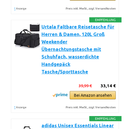
*
Preis inkl. MwSt., zzgl. Versandkosten
Anzeige
EMPFEHLUNG
Urtala Faltbare Reisetasche für
Herren & Damen, 120L Groß
Weekender
Übernachtungstasche mit
Schuhfach, wasserdichte
Handgepäck
Tasche/Sporttasche
39,99 €
33,14 €
Bei Amazon ansehen
*
Preis inkl. MwSt., zzgl. Versandkosten
Anzeige
EMPFEHLUNG
adidas Unisex Essentials Linear