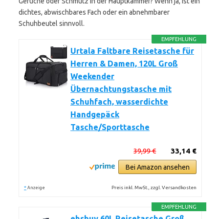
Gerüche oder Schmutz in der Hauptkammer? Wenn ja, ist ein
dichtes, abwischbares Fach oder ein abnehmbarer
Schuhbeutel sinnvoll.
EMPFEHLUNG
Urtala Faltbare Reisetasche für
Herren & Damen, 120L Groß
Weekender
Übernachtungstasche mit
Schuhfach, wasserdichte
Handgepäck
Tasche/Sporttasche
39,99 €
33,14 €
Bei Amazon ansehen
*
Preis inkl. MwSt., zzgl. Versandkosten
Anzeige
EMPFEHLUNG
ehsbuy 60L Reisetasche Groß