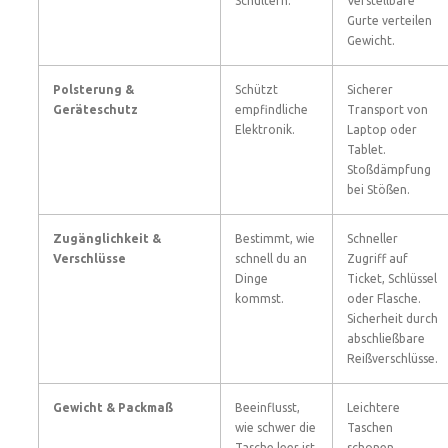
Schultern.
Verstellbare
Gurte verteilen
Gewicht.
Polsterung &
Schützt
Sicherer
Geräteschutz
empfindliche
Transport von
Elektronik.
Laptop oder
Tablet.
Stoßdämpfung
bei Stößen.
Zugänglichkeit &
Bestimmt, wie
Schneller
Verschlüsse
schnell du an
Zugriff auf
Dinge
Ticket, Schlüssel
kommst.
oder Flasche.
Sicherheit durch
abschließbare
Reißverschlüsse.
Gewicht & Packmaß
Beeinflusst,
Leichtere
wie schwer die
Taschen
Tasche leer ist.
schonen