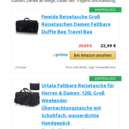
Stärken. Denke an Wege, Dauer des Tragens und Kleidung.
EMPFEHLUNG
Fmeida Reisetasche Groß
Reisetaschen Damen Faltbare
Duffle Bag Travel Bag
29,99 €
22,99 €
Bei Amazon ansehen
*
Preis inkl. MwSt., zzgl. Versandkosten
Anzeige
EMPFEHLUNG
Urtala Faltbare Reisetasche für
Herren & Damen, 120L Groß
Weekender
Übernachtungstasche mit
Schuhfach, wasserdichte
Handgepäck