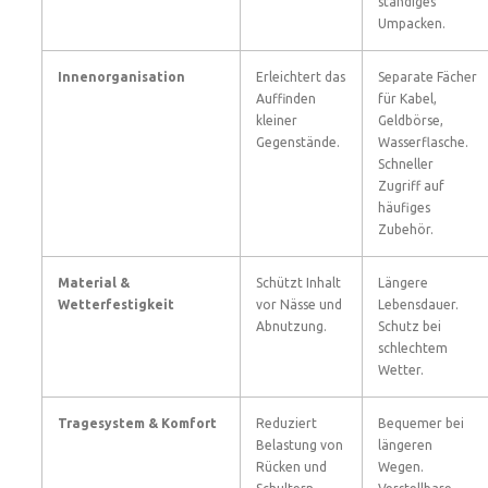
ständiges
Umpacken.
Innenorganisation
Erleichtert das
Separate Fächer
Auffinden
für Kabel,
kleiner
Geldbörse,
Gegenstände.
Wasserflasche.
Schneller
Zugriff auf
häufiges
Zubehör.
Material &
Schützt Inhalt
Längere
Wetterfestigkeit
vor Nässe und
Lebensdauer.
Abnutzung.
Schutz bei
schlechtem
Wetter.
Tragesystem & Komfort
Reduziert
Bequemer bei
Belastung von
längeren
Rücken und
Wegen.