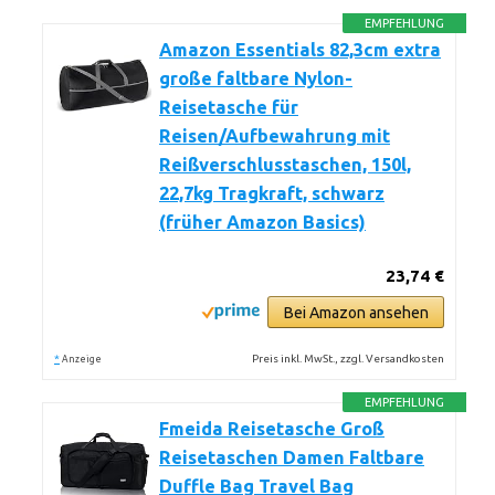
EMPFEHLUNG
Amazon Essentials 82,3cm extra
große faltbare Nylon-
Reisetasche für
Reisen/Aufbewahrung mit
Reißverschlusstaschen, 150l,
22,7kg Tragkraft, schwarz
(früher Amazon Basics)
23,74 €
Bei Amazon ansehen
*
Preis inkl. MwSt., zzgl. Versandkosten
Anzeige
EMPFEHLUNG
Fmeida Reisetasche Groß
Reisetaschen Damen Faltbare
Duffle Bag Travel Bag