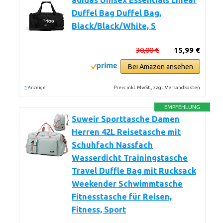
adidas Unisex Essentials Linear
Duffel Bag Duffel Bag,
Black/Black/White, S
30,00 €
15,99 €
Bei Amazon ansehen
*
Preis inkl. MwSt., zzgl. Versandkosten
Anzeige
EMPFEHLUNG
Suweir Sporttasche Damen
Herren 42L Reisetasche mit
Schuhfach Nassfach
Wasserdicht Trainingstasche
Travel Duffle Bag mit Rucksack
Weekender Schwimmtasche
Fitnesstasche für Reisen,
Fitness, Sport