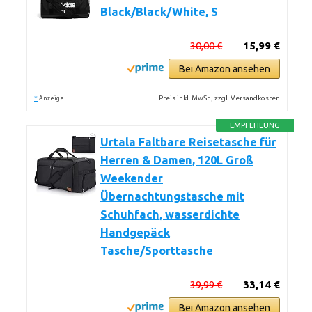
Black/Black/White, S
30,00 €
15,99 €
Bei Amazon ansehen
*
Preis inkl. MwSt., zzgl. Versandkosten
Anzeige
EMPFEHLUNG
Urtala Faltbare Reisetasche für
Herren & Damen, 120L Groß
Weekender
Übernachtungstasche mit
Schuhfach, wasserdichte
Handgepäck
Tasche/Sporttasche
39,99 €
33,14 €
Bei Amazon ansehen