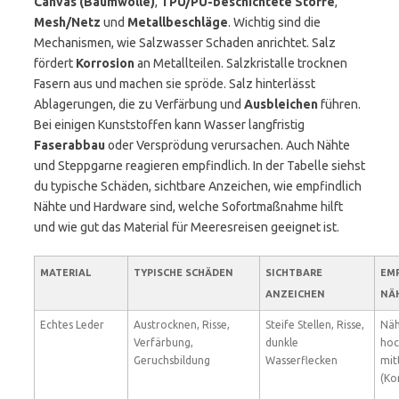
Canvas (Baumwolle)
,
TPU/PU-beschichtete Stoffe
,
Mesh/Netz
und
Metallbeschläge
. Wichtig sind die
Mechanismen, wie Salzwasser Schaden anrichtet. Salz
fördert
Korrosion
an Metallteilen. Salzkristalle trocknen
Fasern aus und machen sie spröde. Salz hinterlässt
Ablagerungen, die zu Verfärbung und
Ausbleichen
führen.
Bei einigen Kunststoffen kann Wasser langfristig
Faserabbau
oder Versprödung verursachen. Auch Nähte
und Steppgarne reagieren empfindlich. In der Tabelle siehst
du typische Schäden, sichtbare Anzeichen, wie empfindlich
Nähte und Hardware sind, welche Sofortmaßnahme hilft
und wie gut das Material für Meeresreisen geeignet ist.
MATERIAL
TYPISCHE SCHÄDEN
SICHTBARE
EMP
ANZEICHEN
NÄ
Echtes Leder
Austrocknen, Risse,
Steife Stellen, Risse,
Näh
Verfärbung,
dunkle
hoc
Geruchsbildung
Wasserflecken
mit
(Ko