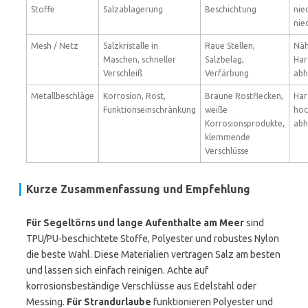
Stoffe
Salzablagerung
Beschichtung
nie
nied
Mesh / Netz
Salzkristalle in
Raue Stellen,
Näh
Maschen, schneller
Salzbelag,
Har
Verschleiß
Verfärbung
abh
Metallbeschläge
Korrosion, Rost,
Braune Rostflecken,
Har
Funktionseinschränkung
weiße
hoc
Korrosionsprodukte,
abh
klemmende
Verschlüsse
Kurze Zusammenfassung und Empfehlung
Für Segeltörns und lange Aufenthalte am Meer
sind
TPU/PU-beschichtete Stoffe, Polyester und robustes Nylon
die beste Wahl. Diese Materialien vertragen Salz am besten
und lassen sich einfach reinigen. Achte auf
korrosionsbeständige Verschlüsse aus Edelstahl oder
Messing.
Für Strandurlaube
funktionieren Polyester und