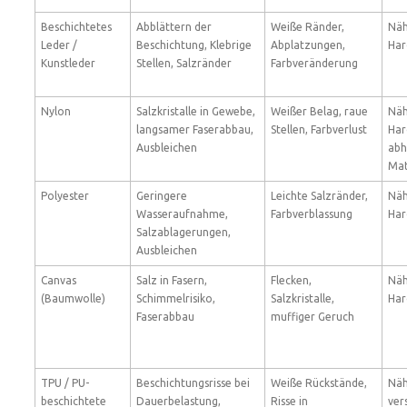
Beschichtetes
Abblättern der
Weiße Ränder,
Näh
Leder /
Beschichtung, Klebrige
Abplatzungen,
Har
Kunstleder
Stellen, Salzränder
Farbveränderung
Nylon
Salzkristalle in Gewebe,
Weißer Belag, raue
Näh
langsamer Faserabbau,
Stellen, Farbverlust
Har
Ausbleichen
abh
Mat
Polyester
Geringere
Leichte Salzränder,
Näh
Wasseraufnahme,
Farbverblassung
Har
Salzablagerungen,
Ausbleichen
Canvas
Salz in Fasern,
Flecken,
Näh
(Baumwolle)
Schimmelrisiko,
Salzkristalle,
Har
Faserabbau
muffiger Geruch
TPU / PU-
Beschichtungsrisse bei
Weiße Rückstände,
Näh
beschichtete
Dauerbelastung,
Risse in
ver