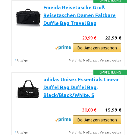
EMPFEHLUNG
Fmeida Reisetasche Groß
Reisetaschen Damen Faltbare
Duffle Bag Travel Bag
29,99 €
22,99 €
Bei Amazon ansehen
*
Preis inkl. MwSt., zzgl. Versandkosten
Anzeige
EMPFEHLUNG
adidas Unisex Essentials Linear
Duffel Bag Duffel Bag,
Black/Black/White, S
30,00 €
15,99 €
Bei Amazon ansehen
*
Preis inkl. MwSt., zzgl. Versandkosten
Anzeige