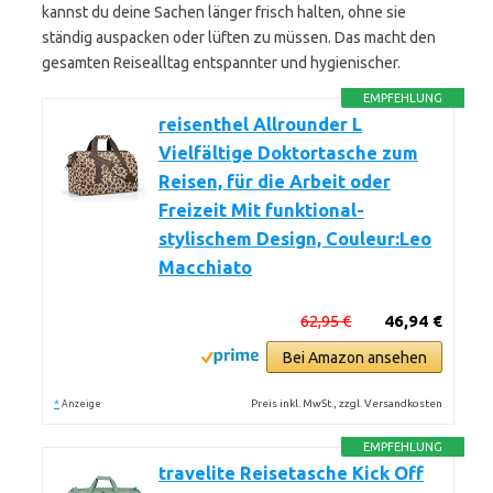
kannst du deine Sachen länger frisch halten, ohne sie
ständig auspacken oder lüften zu müssen. Das macht den
gesamten Reisealltag entspannter und hygienischer.
EMPFEHLUNG
reisenthel Allrounder L
Vielfältige Doktortasche zum
Reisen, für die Arbeit oder
Freizeit Mit funktional-
stylischem Design, Couleur:Leo
Macchiato
62,95 €
46,94 €
Bei Amazon ansehen
*
Preis inkl. MwSt., zzgl. Versandkosten
Anzeige
EMPFEHLUNG
travelite Reisetasche Kick Off