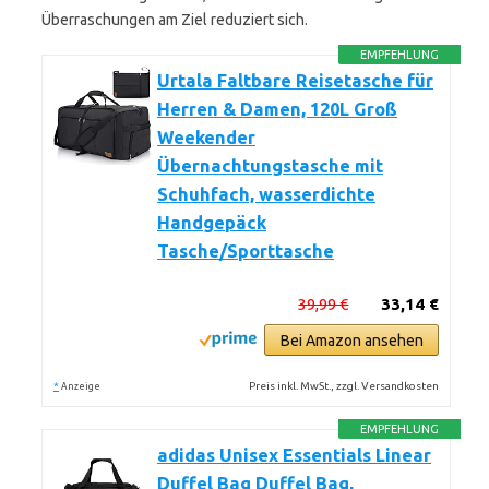
Überraschungen am Ziel reduziert sich.
EMPFEHLUNG
Urtala Faltbare Reisetasche für
Herren & Damen, 120L Groß
Weekender
Übernachtungstasche mit
Schuhfach, wasserdichte
Handgepäck
Tasche/Sporttasche
39,99 €
33,14 €
Bei Amazon ansehen
*
Preis inkl. MwSt., zzgl. Versandkosten
Anzeige
EMPFEHLUNG
adidas Unisex Essentials Linear
Duffel Bag Duffel Bag,