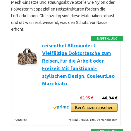
Mesh-Einsätze und atmungsaktive Stoffe wie Nylon oder
Polyester mit speziellen Netzstrukturen fördern die
Luftzirkulation. Gleichzeitig sind diese Materialien robust
und oft wasserabweisend, was den Schutz vor Nässe
erhöht.
EMPFEHLUNG
reisenthel Allrounder L
Vielfältige Doktortasche zum
Reisen, für die Arbeit oder
Freizeit Mit funktional-
stylischem Design, Couleur:Leo
Macchiato
62,95 €
46,94 €
Bei Amazon ansehen
*
Preis inkl. MwSt., zzgl. Versandkosten
Anzeige